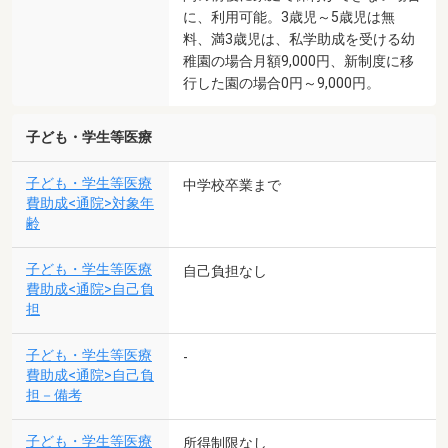
に、利用可能。3歳児～5歳児は無
料、満3歳児は、私学助成を受ける幼
稚園の場合月額9,000円、新制度に移
行した園の場合0円～9,000円。
子ども・学生等医療
子ども・学生等医療
中学校卒業まで
費助成<通院>対象年
齢
子ども・学生等医療
自己負担なし
費助成<通院>自己負
担
子ども・学生等医療
-
費助成<通院>自己負
担－備考
子ども・学生等医療
所得制限なし