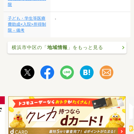
限
子ども・学生等医療
-
費助成<入院>所得制
限－備考
横浜市中区の「
地域情報
」をもっと見る