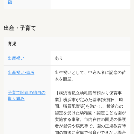
額
出産・子育て
育児
出産祝い
あり
出産祝い-備考
出生祝いとして、申込み者に記念の苗
木を贈呈。
子育て関連の独自の
【横浜市私立幼稚園等預かり保育事
取り組み
業】横浜市が定めた基準(実施日、時
間、職員配置等)を満たし、横浜市の
認定を受けた幼稚園・認定こども園が
実施する事業。市内在住の園児の保護
者が就労や病気等で、園の正規教育時
間の前後に家庭で保育ができない場合