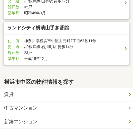
交 通
JR根岸線 山手駅 徒歩17分
総戸数
32戸
築年月
昭和45年3月
ランドシティ横濱山手参番館
住 所
神奈川県横浜市中区山元町2丁目63番11号
交 通
JR根岸線 石川町駅 徒歩14分
総戸数
23戸
築年月
平成15年12月
横浜市中区の物件情報を探す
賃貸
中古マンション
新築マンション