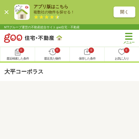
アプリ版はこちら
開く
複数社の物件を探せる！
NTTグループ運営の不動産総合サイト goo住宅・不動産
0
0
0
0
最近検索した条件
最近見た物件
保存した条件
お気に入り
大平コーポラス