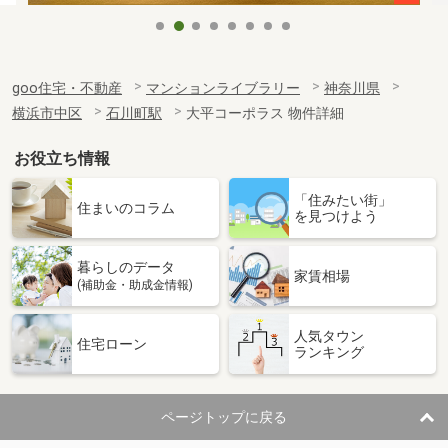
goo住宅・不動産
マンションライブラリー
神奈川県
横浜市中区
石川町駅
大平コーポラス 物件詳細
お役立ち情報
「住みたい街」
住まいのコラム
を見つけよう
暮らしのデータ
家賃相場
(補助金・助成金情報)
人気タウン
住宅ローン
ランキング
ページトップに戻る