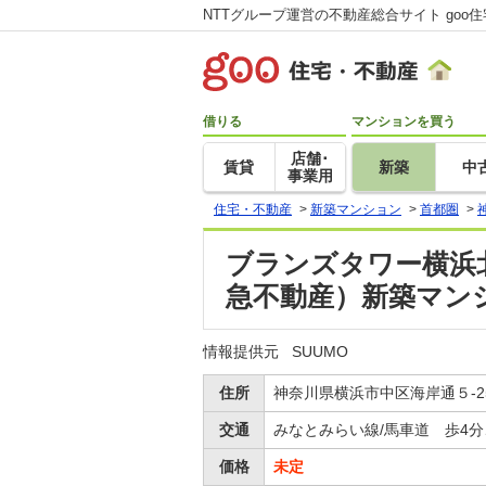
NTTグループ運営の不動産総合サイト goo
借りる
マンションを買う
店舗･
賃貸
新築
中
事業用
住宅・不動産
>
新築マンション
>
首都圏
>
ブランズタワー横浜北
急不動産）新築マン
情報提供元
SUUMO
住所
神奈川県横浜市中区海岸通５-2
交通
みなとみらい線/馬車道 歩4分
価格
未定