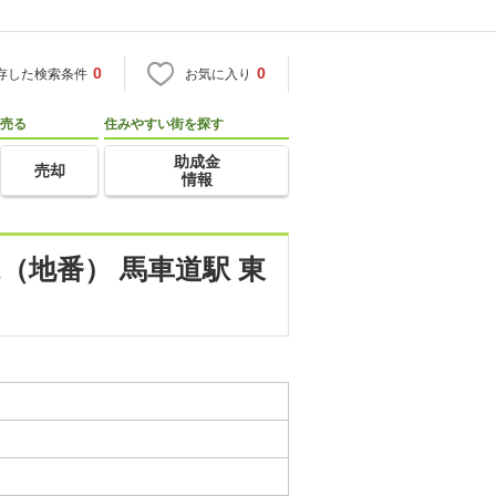
0
0
存した検索条件
お気に入り
売る
住みやすい街を探す
助成金
売却
情報
（地番） 馬車道駅 東