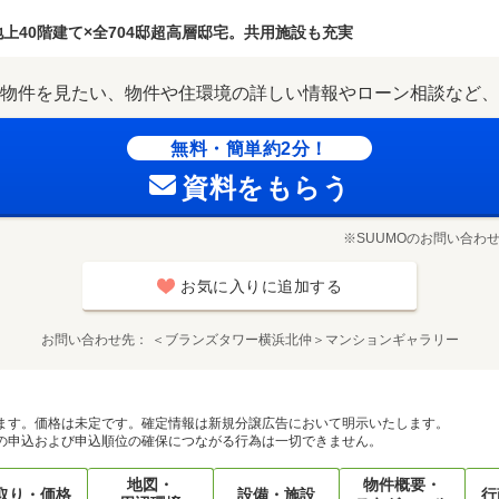
地上40階建て×全704邸超高層邸宅。共用施設も充実
物件を見たい、物件や住環境の詳しい情報やローン相談など、
無料・簡単約2分！
資料をもらう
※SUUMOのお問い合わ
お気に入りに追加する
お問い合わせ先
＜ブランズタワー横浜北仲＞マンションギャラリー
ます。価格は未定です。確定情報は新規分譲広告において明示いたします。
の申込および申込順位の確保につながる行為は一切できません。
地図・
物件概要・
取り・価格
設備・施設
行