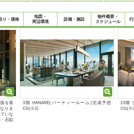
地図・
物件概要・
取り・価格
設備・施設
行
周辺環境
スケジュール
図面を基
3階 HANARE(パーティールーム)完成予想
23階
なりま
CG(※2)
CG(※2
れていな
ル・石貼
。