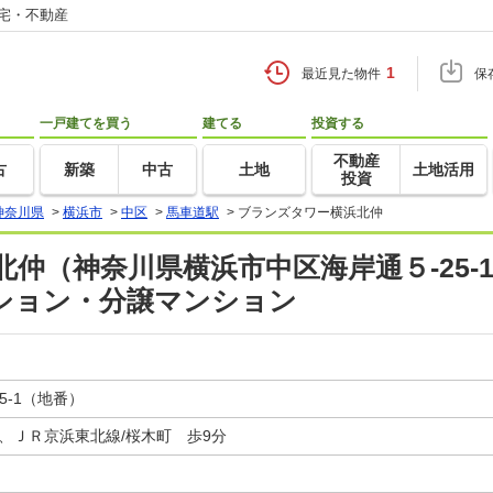
住宅・不動産
1
最近見た物件
保
一戸建てを買う
建てる
投資する
不動産
古
新築
中古
土地
土地活用
投資
神奈川県
>
横浜市
>
中区
>
馬車道駅
>
ブランズタワー横浜北仲
仲（神奈川県横浜市中区海岸通５-25-1
ション・分譲マンション
5-1（地番）
、ＪＲ京浜東北線/桜木町 歩9分