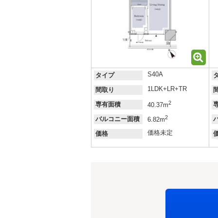
S40A
タイプ
1LDK+LR+TR
間取り
2
専有面積
40.37m
2
バルコニー面積
6.82m
価格未定
価格