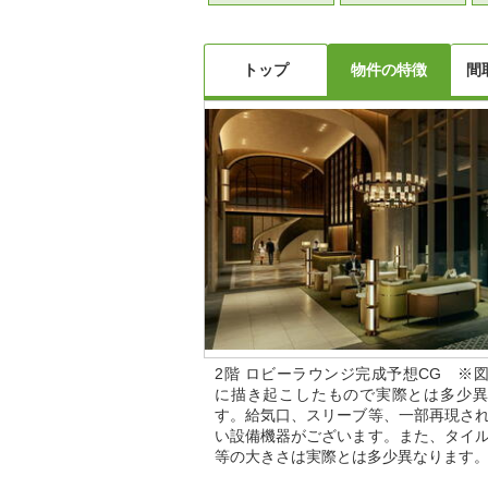
トップ
物件の特徴
間
2階 ロビーラウンジ完成予想CG ※
に描き起こしたもので実際とは多少異
す。給気口、スリーブ等、一部再現さ
い設備機器がございます。また、タイ
等の大きさは実際とは多少異なります