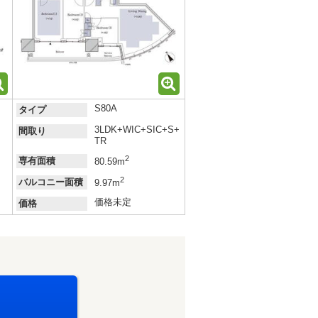
S80A
タイプ
3LDK+WIC+SIC+S+
間取り
TR
2
専有面積
80.59m
2
バルコニー面積
9.97m
価格未定
価格