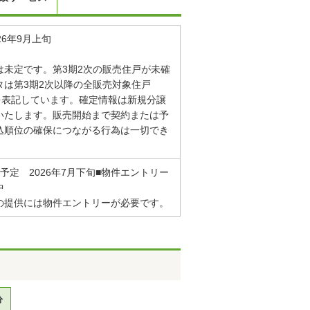
26年9月上旬
は未定です。第3期2次の販売住戸が未確
タは第3期2次以降の全販売対象住戸
を表記しています。確定情報は新規分譲
いたします。販売開始まで契約または予
込順位の確保につながる行為は一切でき
予定 2026年7月下旬■物件エントリー
中
の提供には物件エントリーが必要です。
分