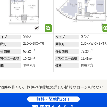
S55B
S70C
タイプ
タイプ
2LDK+SIC+TR
2LDK+WIC+S+TR
間取り
間取り
2
2
専有面積
専有面積
55.22m
72.23m
2
2
バルコニー面積
バルコニー面積
10.92m
11.41m
価格未定
価格未定
価格
価格
物件を見たい、物件や住環境の詳しい情報やローン相談など、
無料・簡単約2分！