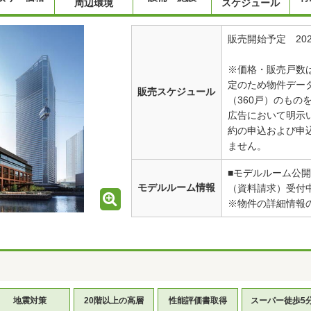
周辺環境
スケジュール
販売開始予定 20
※価格・販売戸数
定のため物件デー
販売スケジュール
（360戸）のもの
広告において明示
約の申込および申
ません。
■モデルルーム公開
モデルルーム情報
（資料請求）受付
※物件の詳細情報
地震対策
20階以上の高層
性能評価書取得
スーパー徒歩5