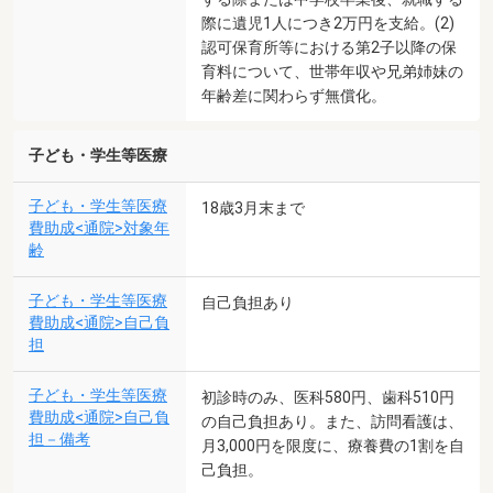
際に遺児1人につき2万円を支給。(2)
認可保育所等における第2子以降の保
育料について、世帯年収や兄弟姉妹の
年齢差に関わらず無償化。
子ども・学生等医療
子ども・学生等医療
18歳3月末まで
費助成<通院>対象年
齢
子ども・学生等医療
自己負担あり
費助成<通院>自己負
担
子ども・学生等医療
初診時のみ、医科580円、歯科510円
費助成<通院>自己負
の自己負担あり。また、訪問看護は、
担－備考
月3,000円を限度に、療養費の1割を自
己負担。