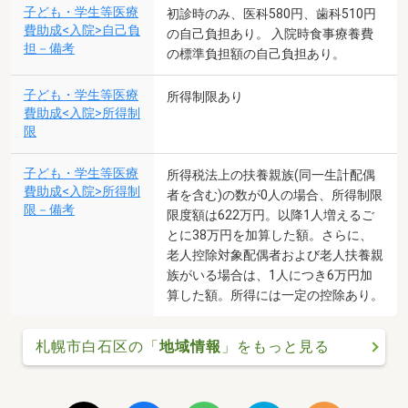
子ども・学生等医療
初診時のみ、医科580円、歯科510円
費助成<入院>自己負
の自己負担あり。 入院時食事療養費
担－備考
の標準負担額の自己負担あり。
子ども・学生等医療
所得制限あり
費助成<入院>所得制
限
子ども・学生等医療
所得税法上の扶養親族(同一生計配偶
費助成<入院>所得制
者を含む)の数が0人の場合、所得制限
限－備考
限度額は622万円。以降1人増えるご
とに38万円を加算した額。さらに、
老人控除対象配偶者および老人扶養親
族がいる場合は、1人につき6万円加
算した額。所得には一定の控除あり。
札幌市白石区の「
地域情報
」をもっと見る