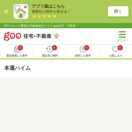
アプリ版はこちら
開く
複数社の物件を探せる！
NTTグループ運営の不動産総合サイト goo住宅・不動産
0
0
0
0
最近検索した条件
最近見た物件
保存した条件
お気に入り
本通ハイム