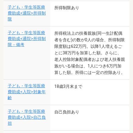
子ども・学生等医療
所得制限あり
費助成<通院>所得制
限
子ども・学生等医療
所得税法上の扶養親族(同一生計配偶
費助成<通院>所得制
者を含む)の数が0人の場合、所得制限
限－備考
限度額は622万円。以降1人増えるご
とに38万円を加算した額。さらに、
老人控除対象配偶者および老人扶養親
族がいる場合は、1人につき6万円加
算した額。所得には一定の控除あり。
子ども・学生等医療
18歳3月末まで
費助成<入院>対象年
齢
子ども・学生等医療
自己負担あり
費助成<入院>自己負
担