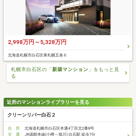
2,998万円～5,328万円
北海道札幌市白石区東札幌五条６
札幌市白石区の「
新築マンション
」をもっと見
る
近所のマンションライブラリーを見る
クリーンリバー白石２
住 所
北海道札幌市白石区本通4丁目北2番8号
交 通
JR函館本線(小樽～旭川) 白石駅 徒歩7分