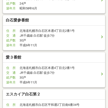
総戸数
24戸
築年月
昭和58年6月
白石愛参番館
住 所
北海道札幌市白石区本通4丁目北2番1号
交 通
JR千歳線 白石駅 徒歩7分
総戸数
30戸
築年月
平成6年11月
愛３番館
住 所
北海道札幌市白石区本通4丁目北2番1号
交 通
JR千歳線 白石駅 徒歩7分
総戸数
30戸
築年月
平成6年11月
エスカイア白石第２
住 所
北海道札幌市白石区平和通2丁目南6番34号