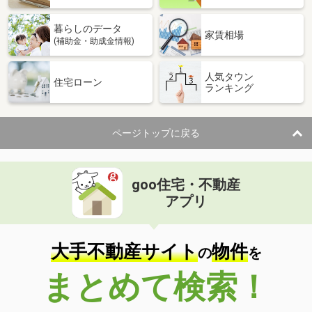
暮らしのデータ
家賃相場
(補助金・助成金情報)
人気タウン
住宅ローン
ランキング
ページトップに戻る
goo住宅・不動産
アプリ
大手不動産サイト
物件
の
を
まとめて検索！