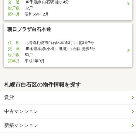
交 通
JR千歳線 白石駅 徒歩4分
総戸数
32戸
築年月
昭和55年12月
朝日プラザ白石本通
住 所
北海道札幌市白石区本通3丁目北3番7号
交 通
JR函館本線(小樽～旭川) 白石駅 徒歩5分
総戸数
50戸
築年月
平成1年9月
札幌市白石区の物件情報を探す
賃貸
中古マンション
新築マンション