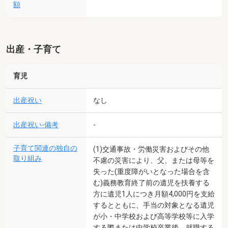
額
出産・子育て
育児
出産祝い
なし
出産祝い-備考
-
子育て関連の独自の
(1)交通事故・労働災害およびその他
取り組み
不慮の災害により、父、または母等を
失った(重度障がいとなった場合を含
む)義務教育終了前の遺児を扶養する
方に遺児1人につき月額4,000円を支給
するとともに、手当の対象となる遺児
が小・中学校および高等学校等に入学
する際または中学校卒業後、就職する