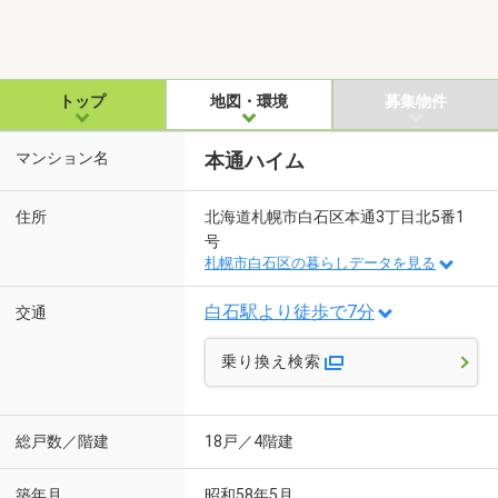
トップ
地図・環境
募集物件
マンション名
本通ハイム
住所
北海道札幌市白石区本通3丁目北5番1
号
札幌市白石区の暮らしデータを見る
白石駅より徒歩で7分
交通
乗り換え検索
総戸数／階建
18戸／4階建
築年月
昭和58年5月