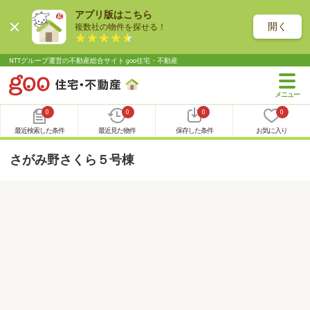
アプリ版はこちら
開く
複数社の物件を探せる！
NTTグループ運営の不動産総合サイト goo住宅・不動産
0
0
0
0
最近検索した条件
最近見た物件
保存した条件
お気に入り
さがみ野さくら５号棟