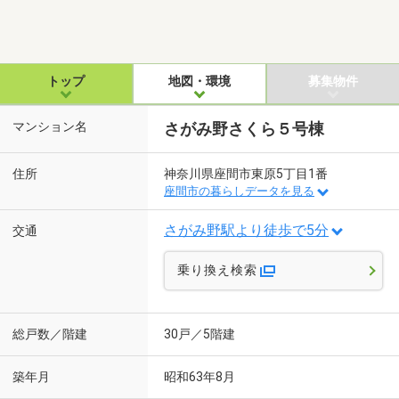
トップ
地図・環境
募集物件
マンション名
さがみ野さくら５号棟
住所
神奈川県座間市東原5丁目1番
座間市の暮らしデータを見る
さがみ野駅より徒歩で5分
交通
乗り換え検索
総戸数／階建
30戸／5階建
築年月
昭和63年8月