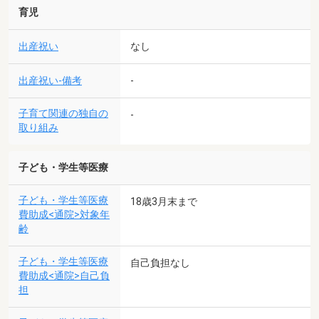
育児
出産祝い
なし
出産祝い-備考
-
子育て関連の独自の
-
取り組み
子ども・学生等医療
子ども・学生等医療
18歳3月末まで
費助成<通院>対象年
齢
子ども・学生等医療
自己負担なし
費助成<通院>自己負
担