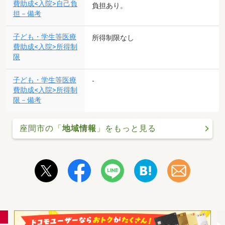
費助成<入院>自己負
負担あり。
担－備考
子ども・学生等医療
所得制限なし
費助成<入院>所得制
限
子ども・学生等医療
-
費助成<入院>所得制
限－備考
座間市の「
地域情報
」をもっと見る