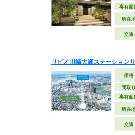
専有面
所在
交通
リビオ川崎大師ステーションサ
価格
間取
専有面
所在
交通