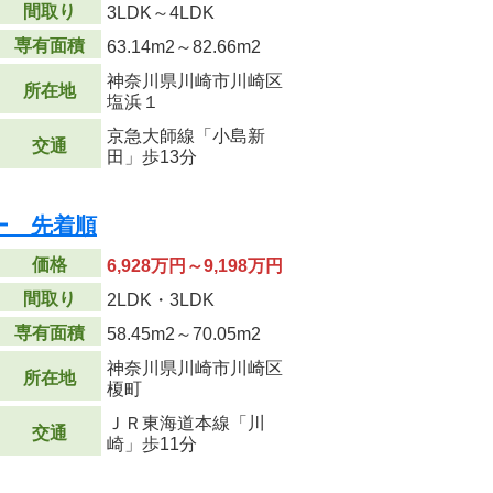
間取り
3LDK～4LDK
専有面積
63.14m
2
～82.66m
2
神奈川県川崎市川崎区
所在地
塩浜１
京急大師線「小島新
交通
田」歩13分
ー 先着順
価格
6,928万円～9,198万円
間取り
2LDK・3LDK
専有面積
58.45m
2
～70.05m
2
神奈川県川崎市川崎区
所在地
榎町
ＪＲ東海道本線「川
交通
崎」歩11分