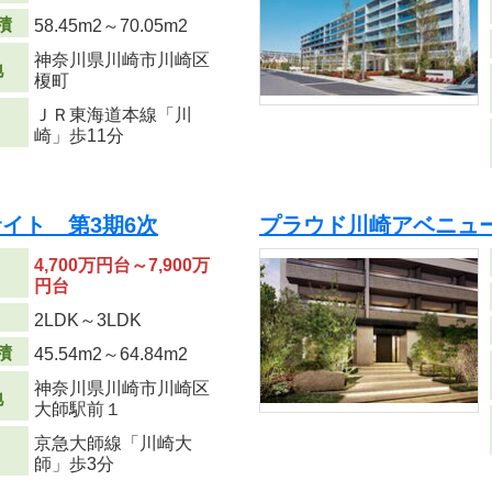
積
58.45m
2
～70.05m
2
神奈川県川崎市川崎区
地
榎町
ＪＲ東海道本線「川
崎」歩11分
イト 第3期6次
プラウド川崎アベニュ
4,700万円台～7,900万
円台
り
2LDK～3LDK
積
45.54m
2
～64.84m
2
神奈川県川崎市川崎区
地
大師駅前１
京急大師線「川崎大
師」歩3分