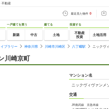
・不動産
0
最近見た物件
一戸建てを買う
建てる
投資する
不動産
新築
中古
土地
土地活用
投資
ライブラリー
神奈川県
川崎市川崎区
八丁畷駅
ニックヴ
ン川崎京町
マンション名
ニックヴィヴァンメ
交通
JR南武線 京急本線