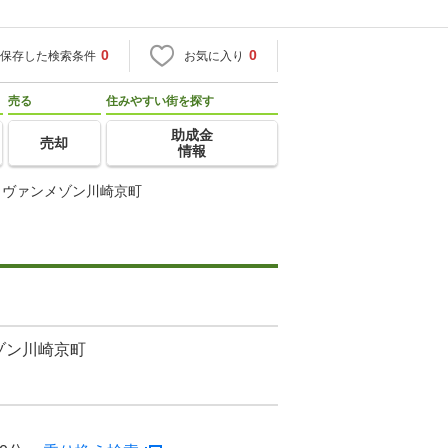
0
0
保存した検索条件
お気に入り
売る
住みやすい街を探す
助成金
売却
情報
ィヴァンメゾン川崎京町
ゾン川崎京町