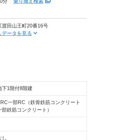
0分
乗り換え検索
渡田山王町20番16号
しデータを見る
地下1階付8階建
SRC一部RC（鉄骨鉄筋コンクリート
一部鉄筋コンクリート）
なし