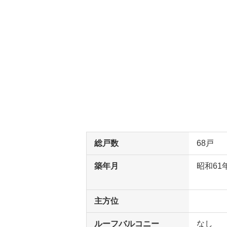
総戸数
68戸
築年月
昭和61
主方位
ルーフバルコニー
なし