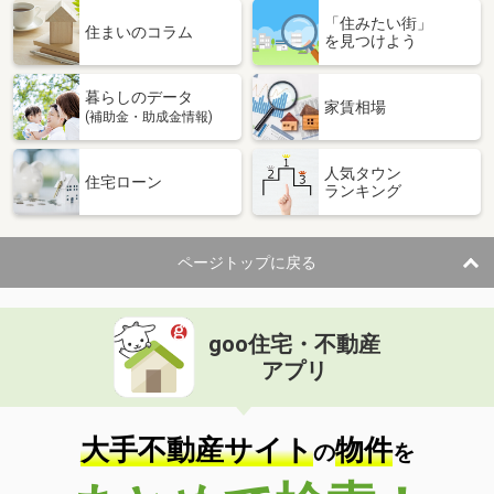
「住みたい街」
住まいのコラム
を見つけよう
暮らしのデータ
家賃相場
(補助金・助成金情報)
人気タウン
住宅ローン
ランキング
ページトップに戻る
goo住宅・不動産
アプリ
大手不動産サイト
物件
の
を