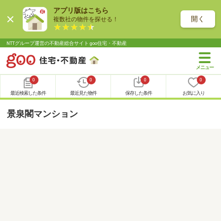
アプリ版はこちら
開く
複数社の物件を探せる！
NTTグループ運営の不動産総合サイト goo住宅・不動産
0
0
0
0
最近検索した条件
最近見た物件
保存した条件
お気に入り
景泉閣マンション