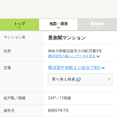
トップ
地図・環境
募集物件
マンション名
景泉閣マンション
住所
神奈川県横須賀市小川町25番3号
横須賀市の暮らしデータを見る
横須賀中央駅より徒歩で8分
交通
乗り換え検索
総戸数／階建
24戸／11階建
築年月
昭和57年7月