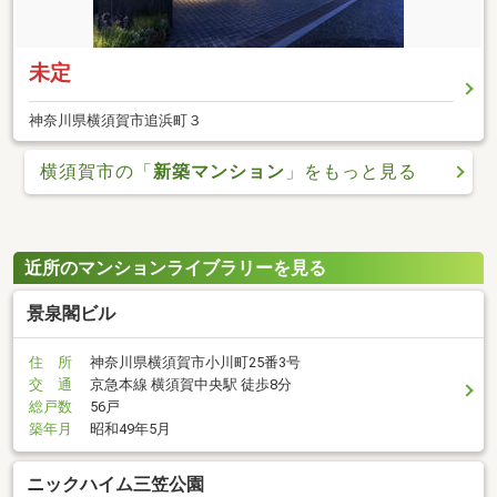
未定
神奈川県横須賀市追浜町３
横須賀市の「
新築マンション
」をもっと見る
近所のマンションライブラリーを見る
景泉閣ビル
住 所
神奈川県横須賀市小川町25番3号
交 通
京急本線 横須賀中央駅 徒歩8分
総戸数
56戸
築年月
昭和49年5月
ニックハイム三笠公園