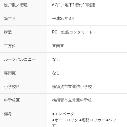
総戸数／階建
67戸／地下1階付11階建
築年月
平成20年3月
構造
RC（鉄筋コンクリート）
主方位
東南東
ルーフバルコニー
なし
専用庭
なし
小学校区
横須賀市立諏訪小学校
中学校区
横須賀市立常葉中学校
備考
●エレベータ
●オートロック ●宅配ロッカー ●ペット
可