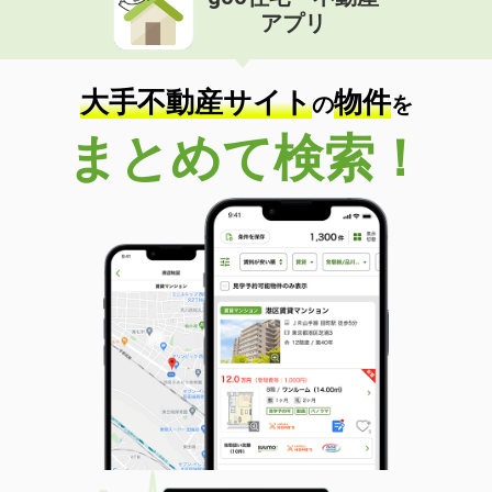
アプリ
大手不動産サイト
物件
の
を
まとめて検索！