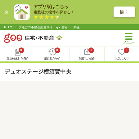
アプリ版はこちら
開く
複数社の物件を探せる！
NTTグループ運営の不動産総合サイト goo住宅・不動産
0
0
0
0
最近検索した条件
最近見た物件
保存した条件
お気に入り
デュオステージ横須賀中央