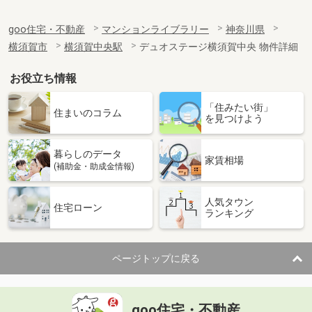
goo住宅・不動産
マンションライブラリー
神奈川県
横須賀市
横須賀中央駅
デュオステージ横須賀中央 物件詳細
お役立ち情報
「住みたい街」
住まいのコラム
を見つけよう
暮らしのデータ
家賃相場
(補助金・助成金情報)
人気タウン
住宅ローン
ランキング
ページトップに戻る
goo住宅・不動産