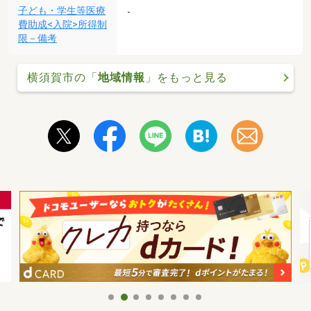
子ども・学生等医療
-
費助成<入院>所得制
限－備考
横須賀市の「
地域情報
」をもっと見る