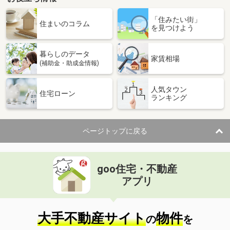
「住みたい街」
住まいのコラム
を見つけよう
暮らしのデータ
家賃相場
(補助金・助成金情報)
人気タウン
住宅ローン
ランキング
ページトップに戻る
goo住宅・不動産
アプリ
大手不動産サイト
物件
の
を