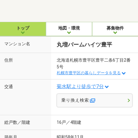
トップ
地図・環境
募集物件
マンション名
丸増バームハイツ豊平
住所
北海道札幌市豊平区豊平二条6丁目2番
5号
札幌市豊平区の暮らしデータを見る
菊水駅より徒歩で7分
交通
乗り換え検索
総戸数／階建
16戸／4階建
築年月
昭和58年11月