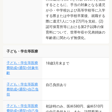
するとともに、手当の対象となる遺児
が小・中学校および高等学校等に入学
する際または中学校卒業後、就職する
際に遺児1人につき2万円を支給。(2)
認可保育所等における第2子以降の保
育料について、世帯年収や兄弟姉妹の
年齢差に関わらず無償化。
子ども・学生等医療
子ども・学生等医療
18歳3月末まで
費助成<通院>対象年
齢
子ども・学生等医療
自己負担あり
費助成<通院>自己負
担
子ども・学生等医療
初診時のみ、医科580円、歯科510円
費助成<通院>自己負
の自己負担あり。また、訪問看護は、