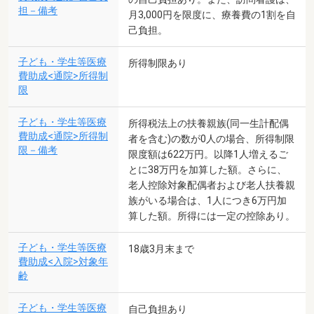
担－備考
月3,000円を限度に、療養費の1割を自
己負担。
子ども・学生等医療
所得制限あり
費助成<通院>所得制
限
子ども・学生等医療
所得税法上の扶養親族(同一生計配偶
費助成<通院>所得制
者を含む)の数が0人の場合、所得制限
限－備考
限度額は622万円。以降1人増えるご
とに38万円を加算した額。さらに、
老人控除対象配偶者および老人扶養親
族がいる場合は、1人につき6万円加
算した額。所得には一定の控除あり。
子ども・学生等医療
18歳3月末まで
費助成<入院>対象年
齢
子ども・学生等医療
自己負担あり