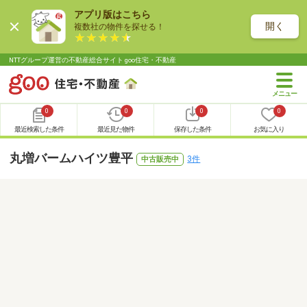
アプリ版はこちら
開く
複数社の物件を探せる！
NTTグループ運営の不動産総合サイト goo住宅・不動産
0
0
0
0
最近検索した条件
最近見た物件
保存した条件
お気に入り
丸増バームハイツ豊平
3件
中古販売中