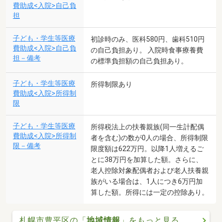
費助成<入院>自己負
担
子ども・学生等医療
初診時のみ、医科580円、歯科510円
費助成<入院>自己負
の自己負担あり。 入院時食事療養費
担－備考
の標準負担額の自己負担あり。
子ども・学生等医療
所得制限あり
費助成<入院>所得制
限
子ども・学生等医療
所得税法上の扶養親族(同一生計配偶
費助成<入院>所得制
者を含む)の数が0人の場合、所得制限
限－備考
限度額は622万円。以降1人増えるご
とに38万円を加算した額。さらに、
老人控除対象配偶者および老人扶養親
族がいる場合は、1人につき6万円加
算した額。所得には一定の控除あり。
札幌市豊平区の「
地域情報
」をもっと見る