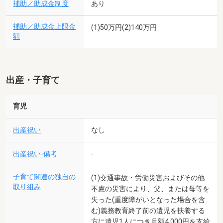
補助／助成金制度
あり
補助／助成金上限金
(1)50万円(2)140万円
額
出産・子育て
育児
出産祝い
なし
出産祝い-備考
-
子育て関連の独自の
(1)交通事故・労働災害およびその他
取り組み
不慮の災害により、父、または母等を
失った(重度障がいとなった場合を含
む)義務教育終了前の遺児を扶養する
方に遺児1人につき月額4,000円を支給