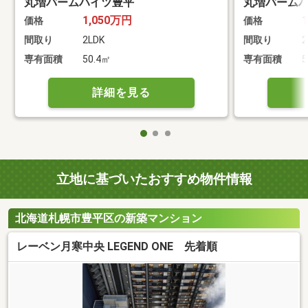
丸増バームハイツ豊平
丸増バーム
1,050万円
価格
価格
間取り
2LDK
間取り
2
専有面積
50.4㎡
専有面積
5
詳細を見る
立地に基づいたおすすめ物件情報
北海道札幌市豊平区の新築マンション
レーベン月寒中央 LEGEND ONE 先着順