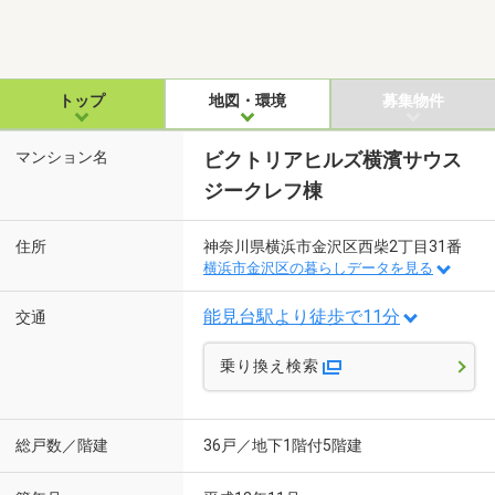
トップ
地図・環境
募集物件
マンション名
ビクトリアヒルズ横濱サウス
ジークレフ棟
住所
神奈川県横浜市金沢区西柴2丁目31番
横浜市金沢区の暮らしデータを見る
能見台駅より徒歩で11分
交通
乗り換え検索
総戸数／階建
36戸／地下1階付5階建