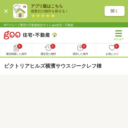
アプリ版はこちら
開く
複数社の物件を探せる！
NTTグループ運営の不動産総合サイト goo住宅・不動産
0
0
0
0
最近検索した条件
最近見た物件
保存した条件
お気に入り
ビクトリアヒルズ横濱サウスジークレフ棟