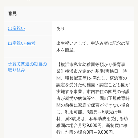
育児
出産祝い
あり
出産祝い-備考
出生祝いとして、申込み者に記念の苗
木を贈呈。
子育て関連の独自の
【横浜市私立幼稚園等預かり保育事
取り組み
業】横浜市が定めた基準(実施日、時
間、職員配置等)を満たし、横浜市の
認定を受けた幼稚園・認定こども園が
実施する事業。市内在住の園児の保護
者が就労や病気等で、園の正規教育時
間の前後に家庭で保育ができない場合
に、利用可能。3歳児～5歳児は無
料、満3歳児は、私学助成を受ける幼
稚園の場合月額9,000円、新制度に移
行した園の場合0円～9,000円。