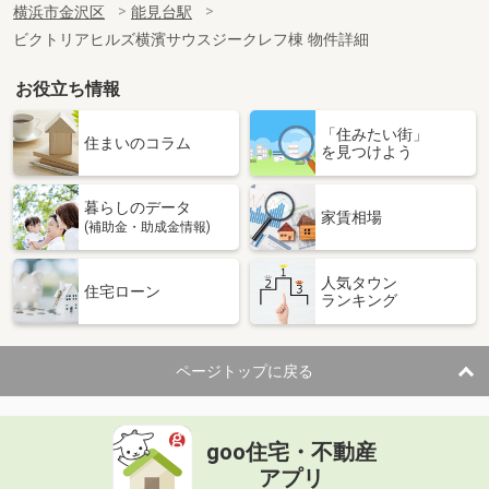
横浜市金沢区
能見台駅
ビクトリアヒルズ横濱サウスジークレフ棟 物件詳細
お役立ち情報
「住みたい街」
住まいのコラム
を見つけよう
暮らしのデータ
家賃相場
(補助金・助成金情報)
人気タウン
住宅ローン
ランキング
ページトップに戻る
goo住宅・不動産
アプリ