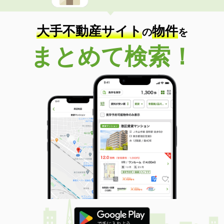
大手不動産サイト
物件
の
を
まとめて検索！