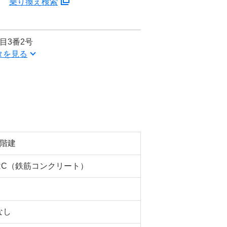
分
乗り換え検索
目3番2号
タを見る
6階建
RC（鉄筋コンクリート）
なし