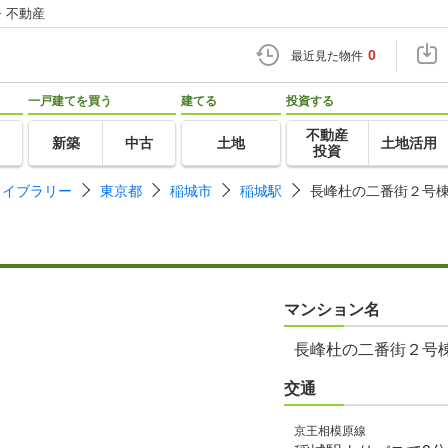
・不動産
0
最近見た物件
一戸建てを買う
建てる
投資する
不動産
新築
中古
土地
土地活用
投資
ライブラリー
東京都
稲城市
稲城駅
長峰杜の二番街２号
マンション名
長峰杜の二番街２号
交通
京王相模原線