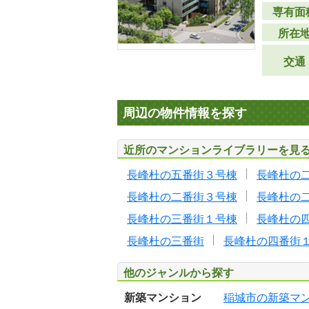
専有面
所在
交通
周辺の物件情報を探す
近所のマンションライブラリーを見
長峰杜の五番街３号棟
長峰杜の
長峰杜の二番街３号棟
長峰杜の
長峰杜の三番街１号棟
長峰杜の
長峰杜の三番街
長峰杜の四番街
他のジャンルから探す
新築マンション
稲城市の新築マ