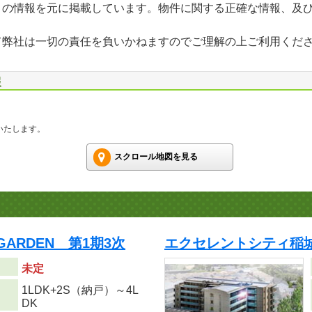
」の情報を元に掲載しています。物件に関する正確な情報、及
て弊社は一切の責任を負いかねますのでご理解の上ご利用くだ
報
いたします。
スクロール地図を見る
GARDEN 第1期3次
エクセレントシティ稲城 
未定
1LDK+2S（納戸）～4L
り
DK