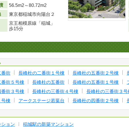
積
56.5m
2
～80.72m
2
地
東京都稲城市向陽台２
京王相模原線「稲城」
歩15分
る
二番街
長峰杜の二番街１号棟
長峰杜の五番街２号棟
二番街５号棟
長峰杜の五番街
長峰杜の五番街１号棟
四番街３号棟
長峰杜の三番街４号棟
長峰杜の三番街３号
１号棟
アークステージ若葉台
長峰杜の四番街２号棟
ンション
稲城駅の新築マンション