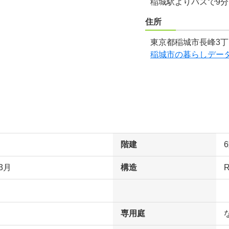
稲城駅よりバスで9
住所
東京都稲城市長峰3丁
稲城市の暮らしデー
階建
3月
構造
専用庭