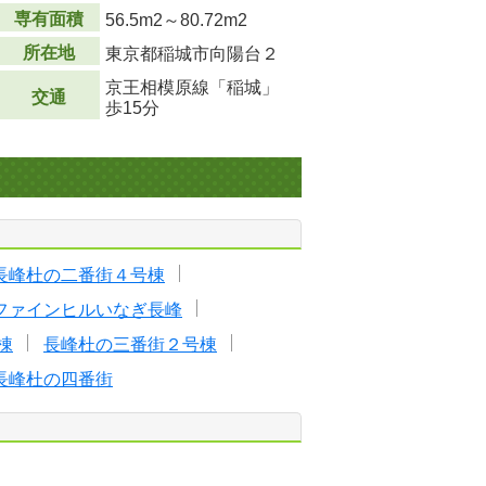
専有面積
56.5m
2
～80.72m
2
所在地
東京都稲城市向陽台２
京王相模原線「稲城」
交通
歩15分
長峰杜の二番街４号棟
ファインヒルいなぎ長峰
棟
長峰杜の三番街２号棟
長峰杜の四番街