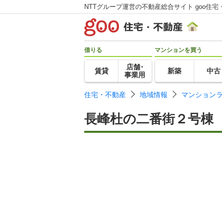
NTTグループ運営の不動産総合サイト goo住宅
借りる
マンションを買う
店舗･
賃貸
新築
中古
事業用
住宅・不動産
地域情報
マンション
長峰杜の二番街２号棟