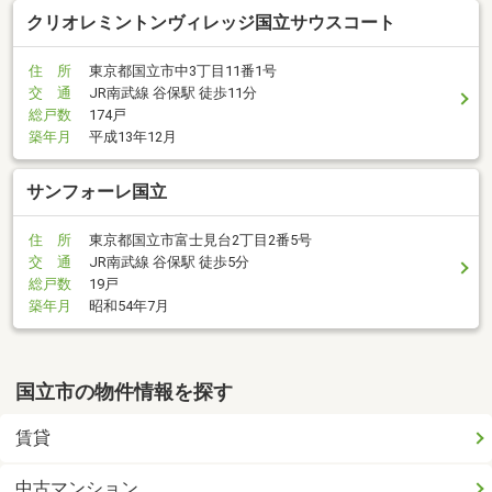
クリオレミントンヴィレッジ国立サウスコート
住 所
東京都国立市中3丁目11番1号
交 通
JR南武線 谷保駅 徒歩11分
総戸数
174戸
築年月
平成13年12月
サンフォーレ国立
住 所
東京都国立市富士見台2丁目2番5号
交 通
JR南武線 谷保駅 徒歩5分
総戸数
19戸
築年月
昭和54年7月
国立市の物件情報を探す
賃貸
中古マンション