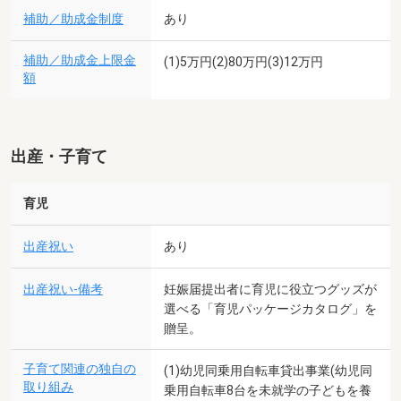
補助／助成金制度
あり
補助／助成金上限金
(1)5万円(2)80万円(3)12万円
額
出産・子育て
育児
出産祝い
あり
出産祝い-備考
妊娠届提出者に育児に役立つグッズが
選べる「育児パッケージカタログ」を
贈呈。
子育て関連の独自の
(1)幼児同乗用自転車貸出事業(幼児同
取り組み
乗用自転車8台を未就学の子どもを養