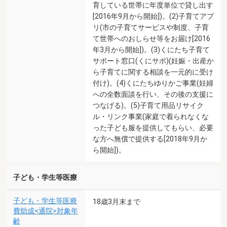
育している世帯に年度単位で貸し出す
[2016年9月から開始])。(2)子育てアプ
リ(市の子育てサービスや制度、子育
て世帯へのおしらせ等をお届け[2016
年3月から開始])。(3)くにたち子育て
サポート窓口(くにサポ)(妊娠・出産か
ら子育てに関する相談を一元的に受け
付け)。(4)くにたちゆりかご事業(妊婦
への全数面談を行い、その後の支援に
つなげる)。(5)子育て用品リサイク
ル・リンク事業(家庭で着られなくな
った子ども服を提供してもらい、必要
な方へ無償で提供する[2018年9月か
ら開始])。
子ども・学生等医療
子ども・学生等医療
18歳3月末まで
費助成<通院>対象年
齢