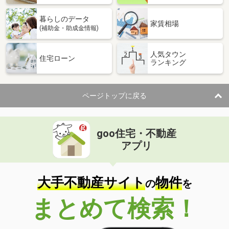
暮らしのデータ
家賃相場
(補助金・助成金情報)
人気タウン
住宅ローン
ランキング
ページトップに戻る
goo住宅・不動産
アプリ
大手不動産サイト
物件
の
を
まとめて検索！