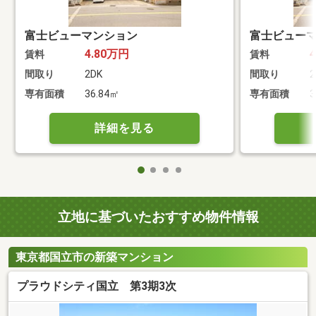
富士ビューマンション
富士ビュー
4.80万円
賃料
賃料
間取り
2DK
間取り
2
専有面積
36.84㎡
専有面積
3
詳細を見る
立地に基づいたおすすめ物件情報
東京都国立市の新築マンション
プラウドシティ国立 第3期3次