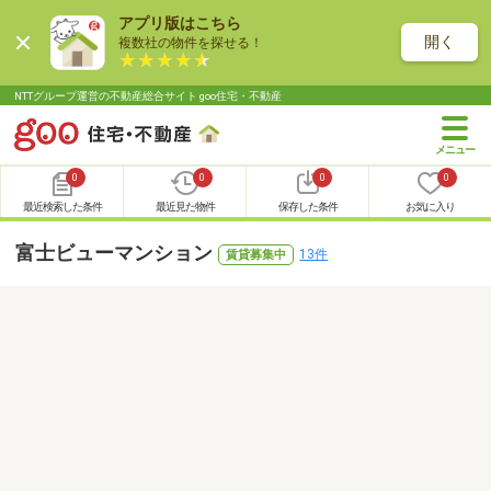
アプリ版はこちら
開く
複数社の物件を探せる！
NTTグループ運営の不動産総合サイト goo住宅・不動産
0
0
0
0
最近検索した条件
最近見た物件
保存した条件
お気に入り
富士ビューマンション
13件
賃貸募集中