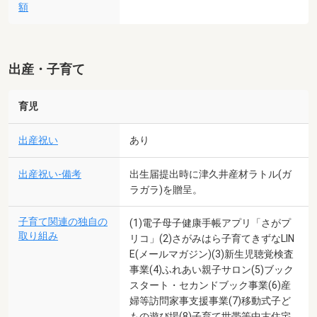
額
出産・子育て
育児
出産祝い
あり
出産祝い-備考
出生届提出時に津久井産材ラトル(ガ
ラガラ)を贈呈。
子育て関連の独自の
(1)電子母子健康手帳アプリ「さがプ
取り組み
リコ」(2)さがみはら子育てきずなLIN
E(メールマガジン)(3)新生児聴覚検査
事業(4)ふれあい親子サロン(5)ブック
スタート・セカンドブック事業(6)産
婦等訪問家事支援事業(7)移動式子ど
もの遊び場(8)子育て世帯等中古住宅