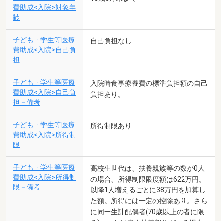
費助成<入院>対象年
齢
子ども・学生等医療
自己負担なし
費助成<入院>自己負
担
子ども・学生等医療
入院時食事療養費の標準負担額の自己
費助成<入院>自己負
負担あり。
担－備考
子ども・学生等医療
所得制限あり
費助成<入院>所得制
限
子ども・学生等医療
高校生世代は、扶養親族等の数が0人
費助成<入院>所得制
の場合、所得制限限度額は622万円。
限－備考
以降1人増えるごとに38万円を加算し
た額。所得には一定の控除あり。さら
に同一生計配偶者(70歳以上の者に限