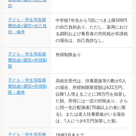
担
子ども・学生等医療
中学校1年生から1回につき上限500円
費助成<通院>自己負
の自己負担あり。ただし、薬局におけ
担－備考
る調剤および養育者の市民税が非課税
の場合は、自己負担なし。
子ども・学生等医療
所得制限あり
費助成<通院>所得制
限
子ども・学生等医療
高校生世代は、扶養親族等の数が0人
費助成<通院>所得制
の場合、所得制限限度額は622万円。
限－備考
以降1人増えるごとに38万円を加算し
た額。所得には一定の控除あり。さら
に同一生計配偶者(70歳以上の者に限
る)。または老人扶養親族がいる場合
は、1人につき6万円加算した額。
子ども・学生等医療
18歳3月末まで