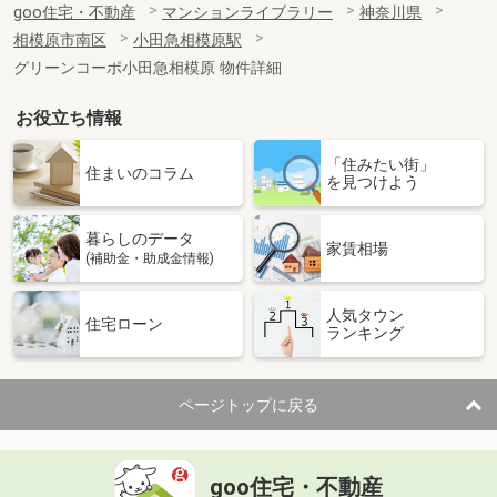
goo住宅・不動産
マンションライブラリー
神奈川県
相模原市南区
小田急相模原駅
グリーンコーポ小田急相模原 物件詳細
お役立ち情報
「住みたい街」
住まいのコラム
を見つけよう
暮らしのデータ
家賃相場
(補助金・助成金情報)
人気タウン
住宅ローン
ランキング
ページトップに戻る
goo住宅・不動産