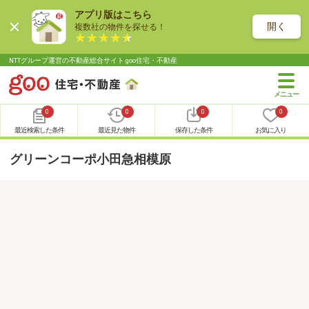
アプリ版はこちら
開く
複数社の物件を探せる！
NTTグループ運営の不動産総合サイト goo住宅・不動産
0
0
0
0
最近検索した条件
最近見た物件
保存した条件
お気に入り
グリーンコーポ小田急相模原