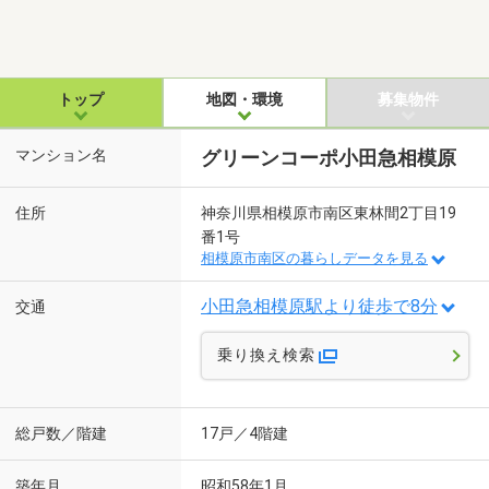
トップ
地図・環境
募集物件
マンション名
グリーンコーポ小田急相模原
住所
神奈川県相模原市南区東林間2丁目19
番1号
相模原市南区の暮らしデータを見る
小田急相模原駅より徒歩で8分
交通
乗り換え検索
総戸数／階建
17戸／4階建
築年月
昭和58年1月