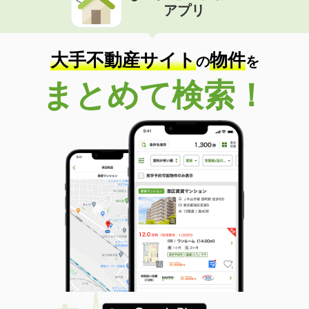
アプリ
大手不動産サイト
物件
の
を
まとめて検索！