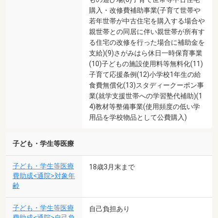
購入・改修費補助事業(子育て世帯や
若年世帯が中古住宅を購入する場合や
親世帯との同居に伴い親世帯が所有す
る住宅の改修を行った場合に補助金を
支給)(9)さがみはら休日一時保育事業
(10)子どもの施設使用料等無料化(11)
子育て応援条例(12)小学校1年生の給
食費無償化(13)スタディークーポン事
業(就学支援世帯への学習塾代補助)(1
4)教材等整備事業(使用頻度の低い学
用品を学校物品として公費購入)
子ども・学生等医療
子ども・学生等医療
18歳3月末まで
費助成<通院>対象年
齢
子ども・学生等医療
自己負担あり
費助成<通院>自己負