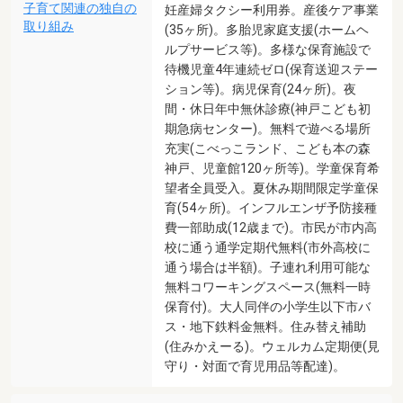
子育て関連の独自の
妊産婦タクシー利用券。産後ケア事業
取り組み
(35ヶ所)。多胎児家庭支援(ホームヘ
ルプサービス等)。多様な保育施設で
待機児童4年連続ゼロ(保育送迎ステー
ション等)。病児保育(24ヶ所)。夜
間・休日年中無休診療(神戸こども初
期急病センター)。無料で遊べる場所
充実(こべっこランド、こども本の森
神戸、児童館120ヶ所等)。学童保育希
望者全員受入。夏休み期間限定学童保
育(54ヶ所)。インフルエンザ予防接種
費一部助成(12歳まで)。市民が市内高
校に通う通学定期代無料(市外高校に
通う場合は半額)。子連れ利用可能な
無料コワーキングスペース(無料一時
保育付)。大人同伴の小学生以下市バ
ス・地下鉄料金無料。住み替え補助
(住みかえーる)。ウェルカム定期便(見
守り・対面で育児用品等配達)。