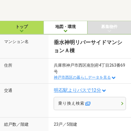
トップ
地図・環境
募集物件
マンション名
垂水神明リバーサイドマンシ
ョンＡ棟
住所
兵庫県神戸市西区南別府4丁目263番69
号
神戸市西区の暮らしデータを見る
明石駅よりバスで12分
交通
乗り換え検索
総戸数／階建
23戸／5階建