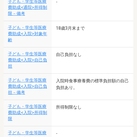
子ども・学生等医療
-
費助成<通院>所得制
限－備考
子ども・学生等医療
18歳3月末まで
費助成<入院>対象年
齢
子ども・学生等医療
自己負担なし
費助成<入院>自己負
担
子ども・学生等医療
入院時食事療養費の標準負担額の自己
費助成<入院>自己負
負担あり。
担－備考
子ども・学生等医療
所得制限なし
費助成<入院>所得制
限
子ども・学生等医療
-