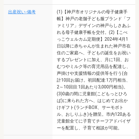
出産祝い-備考
(1)【神戸市オリジナルの母子健康手
帳】神戸の老舗子ども服ブランド「フ
ァミリア」デザインの神戸らしさあふ
れる母子健康手帳を交付。(2)【こべ
っこウェルカム定期便】2024年4月1
日以降に赤ちゃんが生まれた神戸市在
住のご家庭へ、子どもの誕生をお祝い
するプレゼントに加え、月に1回、お
むつやミルク等の育児用品を配達し、
声掛けや支援情報の提供等を行う(合
計10回お届け。初回配達:1万円相当、
2～10回目:1回あたり3,000円相当)。
(3)0歳の間に児童館(こどもっとひろ
ば)に来られた方へ、はじめてお出か
けギフト(ランチBOX、サーモボト
ル、おしりふき)を贈呈。市内120ある
児童館全てに子育てチーフアドバイザ
ーを配置し、子育て相談が可能。