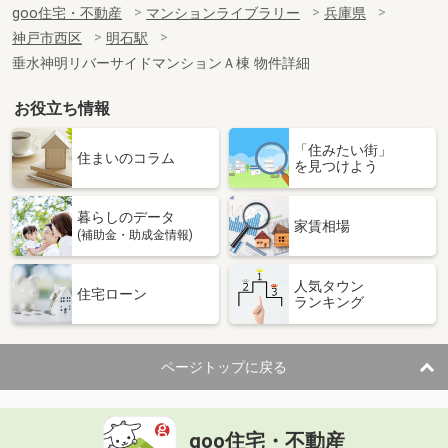
goo住宅・不動産
マンションライブラリー
兵庫県
神戸市西区
明石駅
垂水神明リバーサイドマンションＡ棟 物件詳細
お役立ち情報
「住みたい街」
住まいのコラム
を見つけよう
暮らしのデータ
家賃相場
(補助金・助成金情報)
人気タウン
住宅ローン
ランキング
ページトップに戻る
goo住宅・不動産