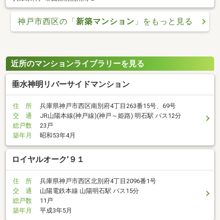
神戸市西区の「
新築マンション
」をもっと見る
近所のマンションライブラリーを見る
垂水神明リバーサイドマンション
住 所
兵庫県神戸市西区南別府4丁目263番15号、69号
交 通
JR山陽本線(神戸線)(神戸～姫路) 明石駅 バス12分
総戸数
23戸
築年月
昭和53年4月
ロイヤルオーク’９１
住 所
兵庫県神戸市西区北別府4丁目2096番1号
交 通
山陽電鉄本線 山陽明石駅 バス15分
総戸数
11戸
築年月
平成3年5月