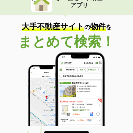
アプリ
大手不動産サイト
物件
の
を
まとめて検索！