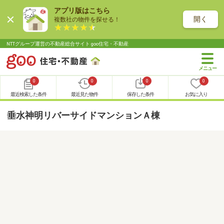
アプリ版はこちら
開く
複数社の物件を探せる！
NTTグループ運営の不動産総合サイト goo住宅・不動産
0
0
0
0
最近検索した条件
最近見た物件
保存した条件
お気に入り
垂水神明リバーサイドマンションＡ棟