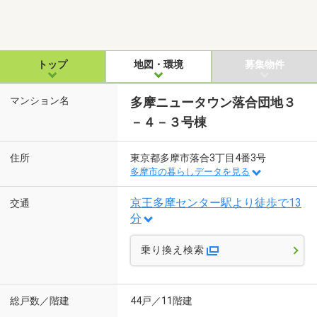
トップ
地図・環境
募集物件
マンション名
多摩ニュータウン落合団地３
－４－３号棟
住所
東京都多摩市落合3丁目4番3号
多摩市の暮らしデータを見る
京王多摩センター駅より徒歩で13
交通
分
乗り換え検索
総戸数／階建
44戸／11階建