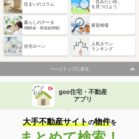
「住みたい街」
住まいのコラム
を見つけよう
暮らしのデータ
家賃相場
(補助金・助成金情報)
人気タウン
住宅ローン
ランキング
ページトップに戻る
goo住宅・不動産
アプリ
大手不動産サイト
物件
の
を
まとめて検索！