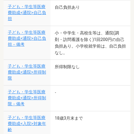
子ども・学生等医療
自己負担あり
費助成<通院>自己負
担
子ども・学生等医療
小・中学生・高校生等は、通院(調
費助成<通院>自己負
剤・訪問看護を除く)1回200円の自己
担－備考
負担あり。小学校就学前は、自己負担
なし。
子ども・学生等医療
所得制限なし
費助成<通院>所得制
限
子ども・学生等医療
-
費助成<通院>所得制
限－備考
子ども・学生等医療
18歳3月末まで
費助成<入院>対象年
齢