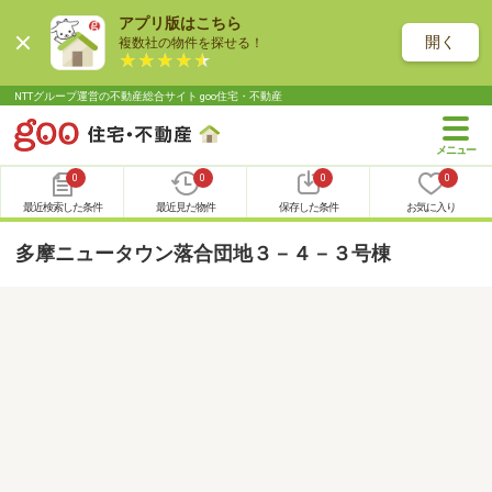
アプリ版はこちら
開く
複数社の物件を探せる！
NTTグループ運営の不動産総合サイト goo住宅・不動産
0
0
0
0
最近検索した条件
最近見た物件
保存した条件
お気に入り
多摩ニュータウン落合団地３－４－３号棟