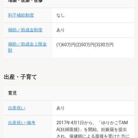
増築・改築・改修
利子補給制度
なし
補助／助成金制度
あり
補助／助成金上限金
(1)60万円(2)50万円(3)30万円
額
出産・子育て
育児
出産祝い
あり
出産祝い-備考
2017年4月1日から、「ゆりかごTAM
A(妊婦面接)」を開始。妊娠届を提出
され、保健師による面接を受けた方に