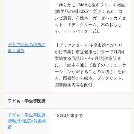
「ゆりかごTAMA応援ギフト」を贈呈
(贈呈品の例[2025年度]おくるみ、コ
ンビ肌着、布絵本、ガーゼハンカチセ
ット、ボディクリーム、木のおもち
ゃ、トートバッグ一式)。
子育て関連の独自の
【ブックスタート 多摩市絵本かたり
取り組み
かけ事業】市立健康センターで月2回
実施する乳児(3～4ヶ月児)健康診査
に、「絵本を通して親子のコミュニケ
ーションが深まることの大切さ」を伝
え、図書館から絵本、ブックリスト、
図書館案内等を配付。
子ども・学生等医療
子ども・学生等医療
18歳3月末まで
費助成<通院>対象年
齢