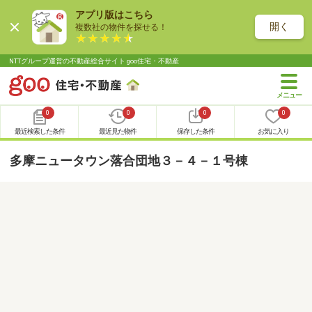
アプリ版はこちら
開く
複数社の物件を探せる！
NTTグループ運営の不動産総合サイト goo住宅・不動産
0
0
0
0
最近検索した条件
最近見た物件
保存した条件
お気に入り
多摩ニュータウン落合団地３－４－１号棟