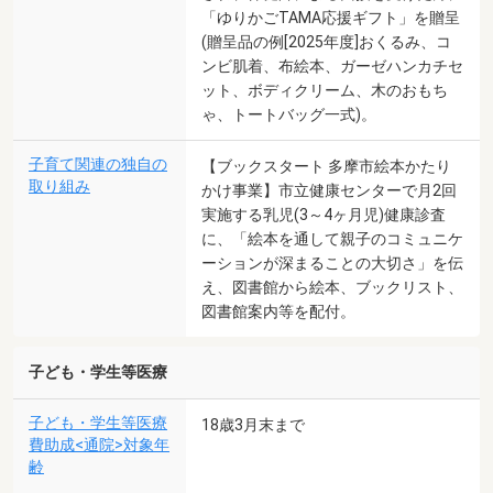
「ゆりかごTAMA応援ギフト」を贈呈
(贈呈品の例[2025年度]おくるみ、コ
ンビ肌着、布絵本、ガーゼハンカチセ
ット、ボディクリーム、木のおもち
ゃ、トートバッグ一式)。
子育て関連の独自の
【ブックスタート 多摩市絵本かたり
取り組み
かけ事業】市立健康センターで月2回
実施する乳児(3～4ヶ月児)健康診査
に、「絵本を通して親子のコミュニケ
ーションが深まることの大切さ」を伝
え、図書館から絵本、ブックリスト、
図書館案内等を配付。
子ども・学生等医療
子ども・学生等医療
18歳3月末まで
費助成<通院>対象年
齢