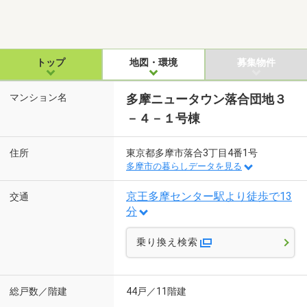
トップ
地図・環境
募集物件
マンション名
多摩ニュータウン落合団地３
－４－１号棟
住所
東京都多摩市落合3丁目4番1号
多摩市の暮らしデータを見る
京王多摩センター駅より徒歩で13
交通
分
乗り換え検索
総戸数／階建
44戸／11階建