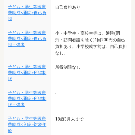
子ども・学生等医療
自己負担あり
費助成<通院>自己負
担
子ども・学生等医療
小・中学生・高校生等は、通院(調
費助成<通院>自己負
剤・訪問看護を除く)1回200円の自己
担－備考
負担あり。小学校就学前は、自己負担
なし。
子ども・学生等医療
所得制限なし
費助成<通院>所得制
限
子ども・学生等医療
-
費助成<通院>所得制
限－備考
子ども・学生等医療
18歳3月末まで
費助成<入院>対象年
齢