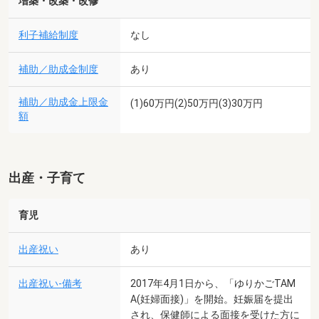
増築・改築・改修
利子補給制度
なし
補助／助成金制度
あり
補助／助成金上限金
(1)60万円(2)50万円(3)30万円
額
出産・子育て
育児
出産祝い
あり
出産祝い-備考
2017年4月1日から、「ゆりかごTAM
A(妊婦面接)」を開始。妊娠届を提出
され、保健師による面接を受けた方に