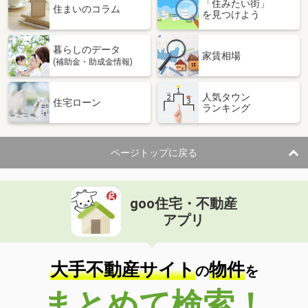
「住みたい街」
住まいのコラム
を見つけよう
暮らしのデータ
家賃相場
(補助金・助成金情報)
人気タウン
住宅ローン
ランキング
ページトップに戻る
goo住宅・不動産
アプリ
大手不動産サイト
物件
の
を
まとめて検索！