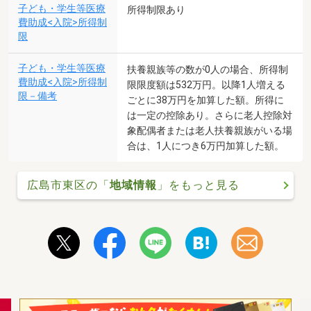
子ども・学生等医療
所得制限あり
費助成<入院>所得制
限
子ども・学生等医療
扶養親族等の数が0人の場合、所得制
費助成<入院>所得制
限限度額は532万円。以降1人増える
限－備考
ごとに38万円を加算した額。所得に
は一定の控除あり。さらに老人控除対
象配偶者または老人扶養親族がいる場
合は、1人につき6万円加算した額。
広島市東区の「
地域情報
」をもっと見る