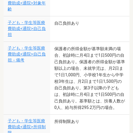
費助成<通院>対象年
齢
子ども・学生等医療
自己負担あり
費助成<通院>自己負
担
子ども・学生等医療
保護者の所得金額が基準額未満の場
費助成<通院>自己負
合、初診時に月4日まで1日500円の自
担－備考
己負担あり。保護者の所得金額が基準
額以上の場合、未就学児は、月2日ま
で1日1,000円、小学校1年生から中学
校3年生は、月2日まで1日1,500円の
自己負担あり。第3子以降の子ども
は、初診時に月4日まで1日500円の自
己負担あり。基準額とは、扶養人数が
0人、給与所得295.2万円の場合。
子ども・学生等医療
所得制限あり
費助成<通院>所得制
限