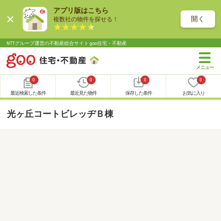
アプリ版はこちら
開く
複数社の物件を探せる！
NTTグループ運営の不動産総合サイト goo住宅・不動産
0
0
0
0
最近検索した条件
最近見た物件
保存した条件
お気に入り
光ヶ丘コートビレッヂＢ棟