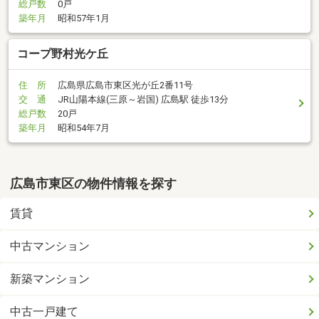
総戸数
0戸
築年月
昭和57年1月
コープ野村光ケ丘
住 所
広島県広島市東区光が丘2番11号
交 通
JR山陽本線(三原～岩国) 広島駅 徒歩13分
総戸数
20戸
築年月
昭和54年7月
広島市東区の物件情報を探す
賃貸
中古マンション
新築マンション
中古一戸建て