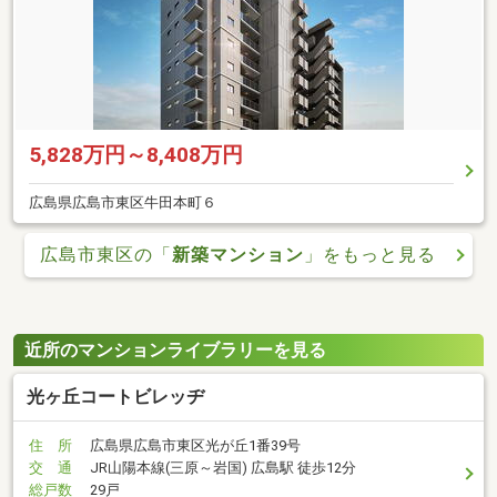
5,828万円～8,408万円
広島県広島市東区牛田本町６
広島市東区の「
新築マンション
」をもっと見る
近所のマンションライブラリーを見る
光ヶ丘コートビレッヂ
住 所
広島県広島市東区光が丘1番39号
交 通
JR山陽本線(三原～岩国) 広島駅 徒歩12分
総戸数
29戸