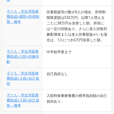
子ども・学生等医療
扶養親族等の数が0人の場合、所得制
費助成<通院>所得制
限限度額は532万円。以降1人増える
限－備考
ごとに38万円を加算した額。所得に
は一定の控除あり。さらに老人控除対
象配偶者または老人扶養親族がいる場
合は、1人につき6万円加算した額。
子ども・学生等医療
中学校卒業まで
費助成<入院>対象年
齢
子ども・学生等医療
自己負担なし
費助成<入院>自己負
担
子ども・学生等医療
入院時食事療養費の標準負担額の自己
費助成<入院>自己負
負担あり。
担－備考