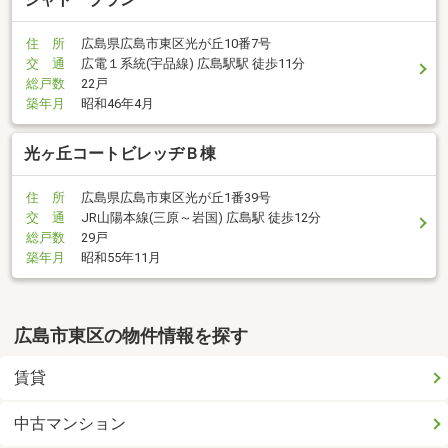
住 所
広島県広島市東区光が丘10番7号
交 通
広電１系統(宇品線) 広島駅駅 徒歩11分
総戸数
22戸
築年月
昭和46年4月
光ヶ丘コートビレッヂＢ棟
住 所
広島県広島市東区光が丘1番39号
交 通
JR山陽本線(三原～岩国) 広島駅 徒歩12分
総戸数
29戸
築年月
昭和55年11月
広島市東区の物件情報を探す
賃貸
中古マンション