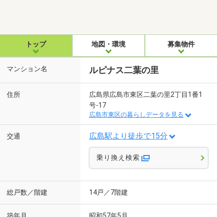
トップ
地図・環境
募集物件
マンション名
ルピナス二葉の里
住所
広島県広島市東区二葉の里2丁目1番1
号-17
広島市東区の暮らしデータを見る
広島駅より徒歩で15分
交通
乗り換え検索
総戸数／階建
14戸／7階建
築年月
昭和57年5月