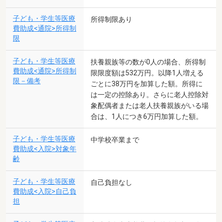
子ども・学生等医療
所得制限あり
費助成<通院>所得制
限
子ども・学生等医療
扶養親族等の数が0人の場合、所得制
費助成<通院>所得制
限限度額は532万円。以降1人増える
限－備考
ごとに38万円を加算した額。所得に
は一定の控除あり。さらに老人控除対
象配偶者または老人扶養親族がいる場
合は、1人につき6万円加算した額。
子ども・学生等医療
中学校卒業まで
費助成<入院>対象年
齢
子ども・学生等医療
自己負担なし
費助成<入院>自己負
担