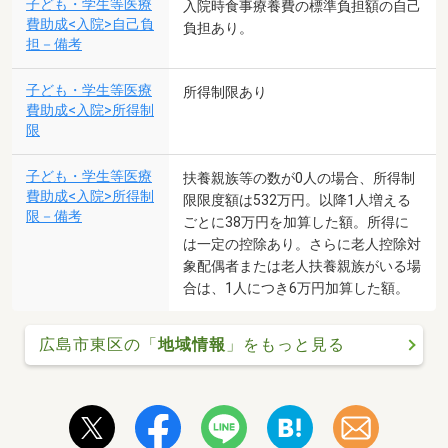
子ども・学生等医療
入院時食事療養費の標準負担額の自己
費助成<入院>自己負
負担あり。
担－備考
子ども・学生等医療
所得制限あり
費助成<入院>所得制
限
子ども・学生等医療
扶養親族等の数が0人の場合、所得制
費助成<入院>所得制
限限度額は532万円。以降1人増える
限－備考
ごとに38万円を加算した額。所得に
は一定の控除あり。さらに老人控除対
象配偶者または老人扶養親族がいる場
合は、1人につき6万円加算した額。
広島市東区の「
地域情報
」をもっと見る