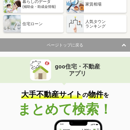
暮らしのデータ
家賃相場
(補助金・助成金情報)
人気タウン
住宅ローン
ランキング
ページトップに戻る
goo住宅・不動産
アプリ
大手不動産サイト
物件
の
を
まとめて検索！