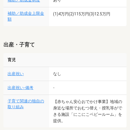
補助／助成金制度
あり
補助／助成金上限金
(1)4万円(2)115万円(3)12.5万円
額
出産・子育て
育児
出産祝い
なし
出産祝い-備考
-
子育て関連の独自の
【赤ちゃん安心おでかけ事業】地域の
取り組み
身近な場所でおむつ替え・授乳等がで
きる施設「にこにこベビールーム」を
提供。