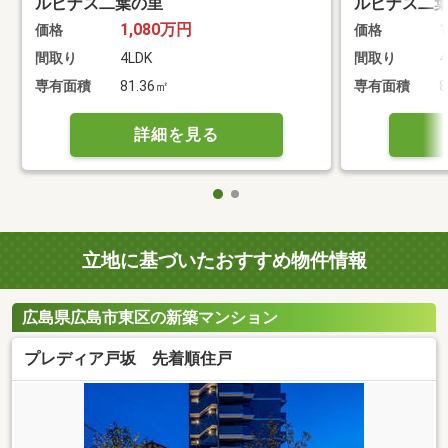
ルピナス二葉の里
ルピナス二
1,080万円
価格
価格
間取り
4LDK
間取り
4
専有面積
81.36㎡
専有面積
8
詳細を見る
立地に基づいたおすすめ物件情報
広島県広島市東区の新築マンション
プレディア戸坂 先着順住戸