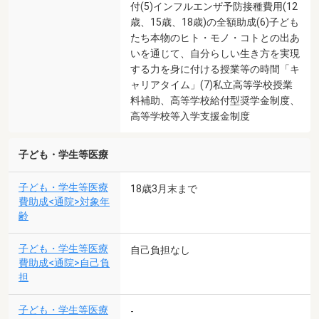
付(5)インフルエンザ予防接種費用(12
歳、15歳、18歳)の全額助成(6)子ども
たち本物のヒト・モノ・コトとの出あ
いを通じて、自分らしい生き方を実現
する力を身に付ける授業等の時間「キ
ャリアタイム」(7)私立高等学校授業
料補助、高等学校給付型奨学金制度、
高等学校等入学支援金制度
子ども・学生等医療
子ども・学生等医療
18歳3月末まで
費助成<通院>対象年
齢
子ども・学生等医療
自己負担なし
費助成<通院>自己負
担
子ども・学生等医療
-