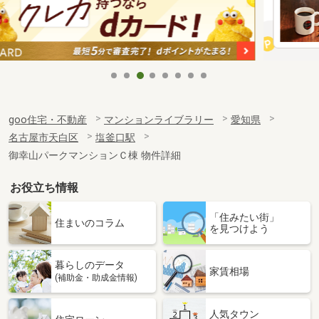
goo住宅・不動産
マンションライブラリー
愛知県
名古屋市天白区
塩釜口駅
御幸山パークマンションＣ棟 物件詳細
お役立ち情報
「住みたい街」
住まいのコラム
を見つけよう
暮らしのデータ
家賃相場
(補助金・助成金情報)
人気タウン