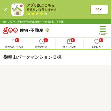
アプリ版はこちら
開く
複数社の物件を探せる！
NTTグループ運営の不動産総合サイト goo住宅・不動産
0
0
0
0
最近検索した条件
最近見た物件
保存した条件
お気に入り
御幸山パークマンションＣ棟