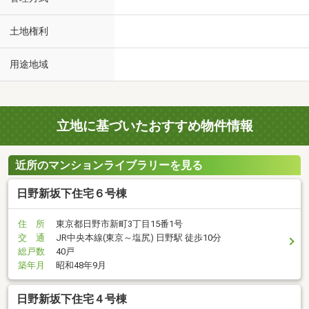
土地権利
用途地域
立地に基づいたおすすめ物件情報
近所のマンションライブラリーを見る
日野新坂下住宅６号棟
住 所
東京都日野市新町3丁目15番1号
交 通
JR中央本線(東京～塩尻) 日野駅 徒歩10分
総戸数
40戸
築年月
昭和48年9月
日野新坂下住宅４号棟