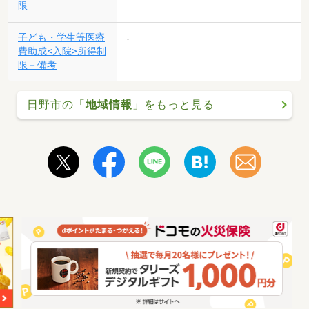
限
子ども・学生等医療
-
費助成<入院>所得制
限－備考
日野市の「
地域情報
」をもっと見る