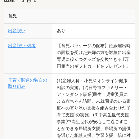
育児
出産祝い
あり
出産祝い-備考
【育児パッケージの配布】妊娠届出時
の面接を受けた妊婦の方を対象に出産
育児に役立つグッズを交換できる1万
円相当のギフトカードをプレゼント。
子育て関連の独自の
(1)産婦人科・小児科オンライン健康
取り組み
相談の実施。(2)日野市ファミリー・
アテンダント事業(民生・児童委員に
よる赤ちゃん訪問、未就園児のいる家
庭への寄り添い支援を組み合わせた子
育て支援)の実施。(3)中高生世代支援
事業(中高生世代が安心して過ごすこ
とができる居場所支援、居場所の提供
を通じた相談支援、学習支援、親に対