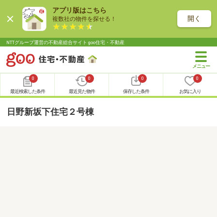
アプリ版はこちら
開く
複数社の物件を探せる！
NTTグループ運営の不動産総合サイト goo住宅・不動産
0
0
0
0
最近検索した条件
最近見た物件
保存した条件
お気に入り
日野新坂下住宅２号棟