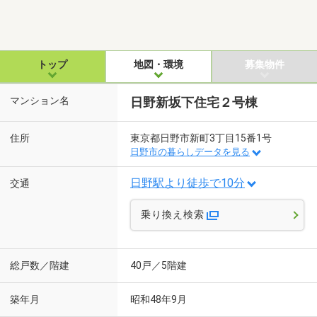
トップ
地図・環境
募集物件
マンション名
日野新坂下住宅２号棟
住所
東京都日野市新町3丁目15番1号
日野市の暮らしデータを見る
日野駅より徒歩で10分
交通
乗り換え検索
総戸数／階建
40戸／5階建
築年月
昭和48年9月