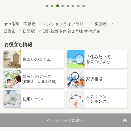
goo住宅・不動産
マンションライブラリー
東京都
日野市
日野駅
日野新坂下住宅２号棟 物件詳細
お役立ち情報
「住みたい街」
住まいのコラム
を見つけよう
暮らしのデータ
家賃相場
(補助金・助成金情報)
人気タウン
住宅ローン
ランキング
ページトップに戻る