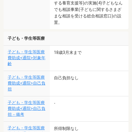
する養育支援等)の実施(4)子どもなん
でも相談事業(子どもに関するさまざ
まな相談を受ける総合相談窓口)の設
置。
子ども・学生等医療
子ども・学生等医療
18歳3月末まで
費助成<通院>対象年
齢
子ども・学生等医療
自己負担なし
費助成<通院>自己負
担
子ども・学生等医療
-
費助成<通院>自己負
担－備考
子ども・学生等医療
所得制限なし