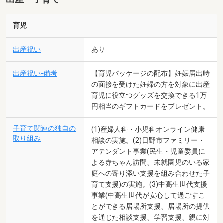
育児
出産祝い
あり
出産祝い-備考
【育児パッケージの配布】妊娠届出時
の面接を受けた妊婦の方を対象に出産
育児に役立つグッズを交換できる1万
円相当のギフトカードをプレゼント。
子育て関連の独自の
(1)産婦人科・小児科オンライン健康
取り組み
相談の実施。(2)日野市ファミリー・
アテンダント事業(民生・児童委員に
よる赤ちゃん訪問、未就園児のいる家
庭への寄り添い支援を組み合わせた子
育て支援)の実施。(3)中高生世代支援
事業(中高生世代が安心して過ごすこ
とができる居場所支援、居場所の提供
を通じた相談支援、学習支援、親に対