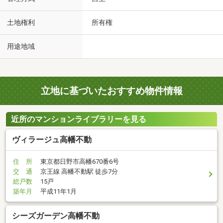
土地権利
所有権
用途地域
立地に基づいたおすすめ物件情報
近所のマンションライブラリーを見る
ヴィラージュ高幡不動
住 所
東京都日野市高幡670番6号
交 通
京王線 高幡不動駅 徒歩7分
総戸数
15戸
築年月
平成11年1月
シーズガーデン高幡不動