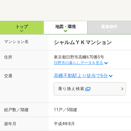
トップ
地図・環境
募集物件
マンション名
シャルムＹＫマンション
住所
東京都日野市高幡670番5号
日野市の暮らしデータを見る
高幡不動駅より徒歩で6分
交通
乗り換え検索
総戸数／階建
11戸／5階建
築年月
平成4年8月