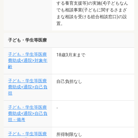
する養育支援等)の実施(4)子どもなん
でも相談事業(子どもに関するさまざ
まな相談を受ける総合相談窓口)の設
置。
子ども・学生等医療
子ども・学生等医療
18歳3月末まで
費助成<通院>対象年
齢
子ども・学生等医療
自己負担なし
費助成<通院>自己負
担
子ども・学生等医療
-
費助成<通院>自己負
担－備考
子ども・学生等医療
所得制限なし