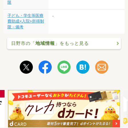
限
子ども・学生等医療
-
費助成<入院>所得制
限－備考
日野市の「
地域情報
」をもっと見る