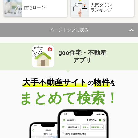
人気タウン
住宅ローン
ランキング
ページトップに戻る
goo住宅・不動産
アプリ
大手不動産サイト
物件
の
を
まとめて検索！