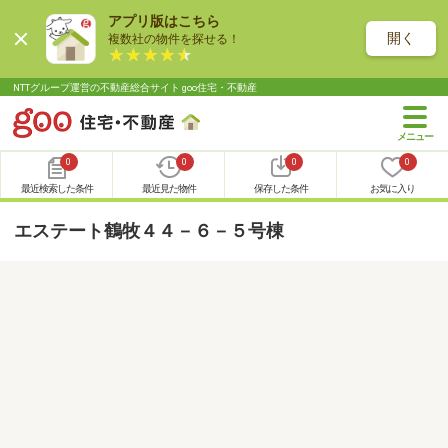
アプリ版はこちら
開く
複数社の物件を探せる！
NTTグループ運営の不動産総合サイト goo住宅・不動産
0
0
0
0
最近検索した条件
最近見た物件
保存した条件
お気に入り
エステート鶴牧４４－６－５号棟