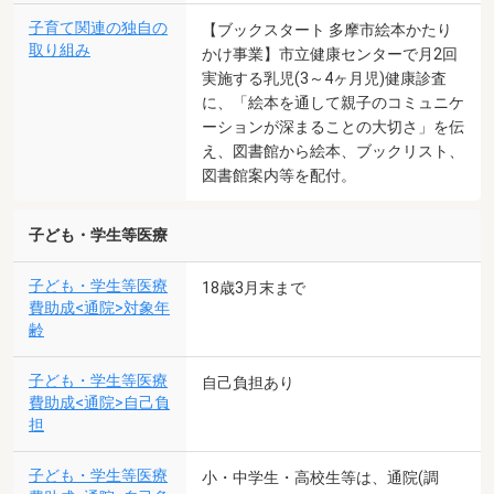
子育て関連の独自の
【ブックスタート 多摩市絵本かたり
取り組み
かけ事業】市立健康センターで月2回
実施する乳児(3～4ヶ月児)健康診査
に、「絵本を通して親子のコミュニケ
ーションが深まることの大切さ」を伝
え、図書館から絵本、ブックリスト、
図書館案内等を配付。
子ども・学生等医療
子ども・学生等医療
18歳3月末まで
費助成<通院>対象年
齢
子ども・学生等医療
自己負担あり
費助成<通院>自己負
担
子ども・学生等医療
小・中学生・高校生等は、通院(調