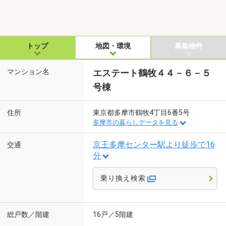
トップ
地図・環境
募集物件
マンション名
エステート鶴牧４４－６－５
号棟
住所
東京都多摩市鶴牧4丁目6番5号
多摩市の暮らしデータを見る
京王多摩センター駅より徒歩で16
交通
分
乗り換え検索
総戸数／階建
16戸／5階建