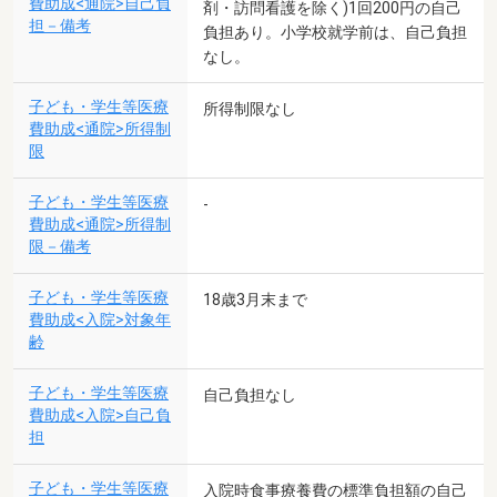
費助成<通院>自己負
剤・訪問看護を除く)1回200円の自己
担－備考
負担あり。小学校就学前は、自己負担
なし。
子ども・学生等医療
所得制限なし
費助成<通院>所得制
限
子ども・学生等医療
-
費助成<通院>所得制
限－備考
子ども・学生等医療
18歳3月末まで
費助成<入院>対象年
齢
子ども・学生等医療
自己負担なし
費助成<入院>自己負
担
子ども・学生等医療
入院時食事療養費の標準負担額の自己