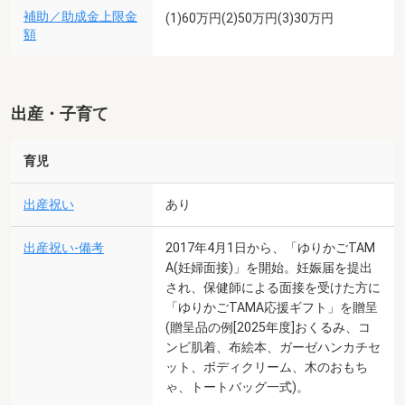
補助／助成金上限金
(1)60万円(2)50万円(3)30万円
額
出産・子育て
育児
出産祝い
あり
出産祝い-備考
2017年4月1日から、「ゆりかごTAM
A(妊婦面接)」を開始。妊娠届を提出
され、保健師による面接を受けた方に
「ゆりかごTAMA応援ギフト」を贈呈
(贈呈品の例[2025年度]おくるみ、コ
ンビ肌着、布絵本、ガーゼハンカチセ
ット、ボディクリーム、木のおもち
ゃ、トートバッグ一式)。