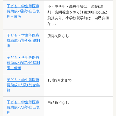
子ども・学生等医療
小・中学生・高校生等は、通院(調
費助成<通院>自己負
剤・訪問看護を除く)1回200円の自己
担－備考
負担あり。小学校就学前は、自己負担
なし。
子ども・学生等医療
所得制限なし
費助成<通院>所得制
限
子ども・学生等医療
-
費助成<通院>所得制
限－備考
子ども・学生等医療
18歳3月末まで
費助成<入院>対象年
齢
子ども・学生等医療
自己負担なし
費助成<入院>自己負
担