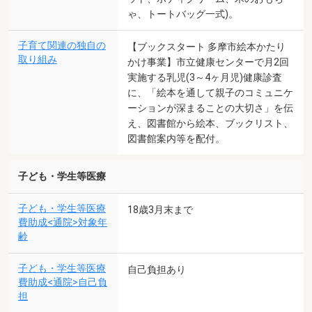
ゃ、トートバッグ一式)。
子育て関連の独自の
【ブックスタート 多摩市絵本かたり
取り組み
かけ事業】市立健康センターで月2回
実施する乳児(3～4ヶ月児)健康診査
に、「絵本を通して親子のコミュニケ
ーションが深まることの大切さ」を伝
え、図書館から絵本、ブックリスト、
図書館案内等を配付。
子ども・学生等医療
子ども・学生等医療
18歳3月末まで
費助成<通院>対象年
齢
子ども・学生等医療
自己負担あり
費助成<通院>自己負
担