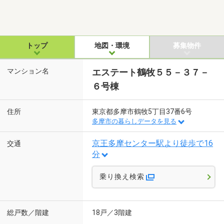
トップ
地図・環境
募集物件
マンション名
エステート鶴牧５５－３７－
６号棟
住所
東京都多摩市鶴牧5丁目37番6号
多摩市の暮らしデータを見る
京王多摩センター駅より徒歩で16
交通
分
乗り換え検索
総戸数／階建
18戸／3階建