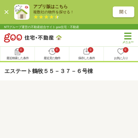
アプリ版はこちら
開く
複数社の物件を探せる！
NTTグループ運営の不動産総合サイト goo住宅・不動産
0
0
0
0
最近検索した条件
最近見た物件
保存した条件
お気に入り
エステート鶴牧５５－３７－６号棟