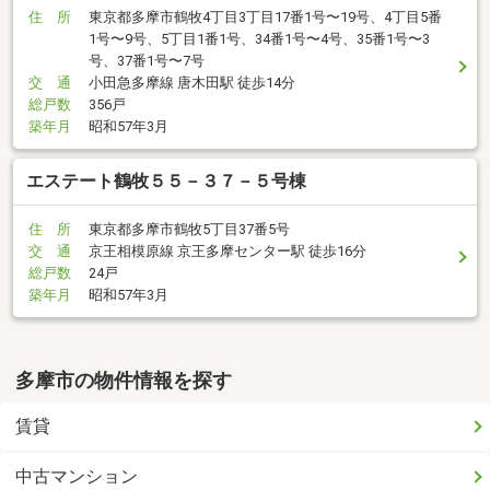
住 所
東京都多摩市鶴牧4丁目3丁目17番1号〜19号、4丁目5番
1号〜9号、5丁目1番1号、34番1号〜4号、35番1号〜3
号、37番1号〜7号
交 通
小田急多摩線 唐木田駅 徒歩14分
総戸数
356戸
築年月
昭和57年3月
エステート鶴牧５５－３７－５号棟
住 所
東京都多摩市鶴牧5丁目37番5号
交 通
京王相模原線 京王多摩センター駅 徒歩16分
総戸数
24戸
築年月
昭和57年3月
多摩市の物件情報を探す
賃貸
中古マンション