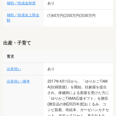
補助／助成金制度
あり
補助／助成金上限金
(1)60万円(2)50万円(3)30万円
額
出産・子育て
育児
出産祝い
あり
出産祝い-備考
2017年4月1日から、「ゆりかごTAM
A(妊婦面接)」を開始。妊娠届を提出
され、保健師による面接を受けた方に
「ゆりかごTAMA応援ギフト」を贈呈
(贈呈品の例[2025年度]おくるみ、コ
ンビ肌着、布絵本、ガーゼハンカチセ
ット、ボディクリーム、木のおもち