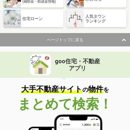
(補助金・助成金情報)
人気タウン
住宅ローン
ランキング
ページトップに戻る
goo住宅・不動産
アプリ
大手不動産サイト
物件
の
を
まとめて検索！