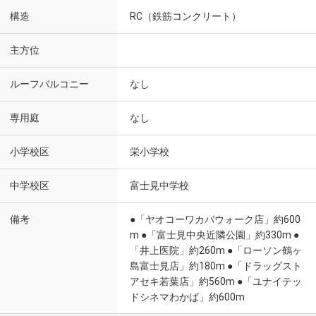
構造
RC（鉄筋コンクリート）
主方位
ルーフバルコニー
なし
専用庭
なし
小学校区
栄小学校
中学校区
富士見中学校
備考
●「ヤオコーワカバウォーク店」約600
m ●「富士見中央近隣公園」約330m ●
「井上医院」約260m ●「ローソン鶴ヶ
島富士見店」約180m ●「ドラッグスト
アセキ若葉店」約560m ●「ユナイテッ
ドシネマわかば」約600m