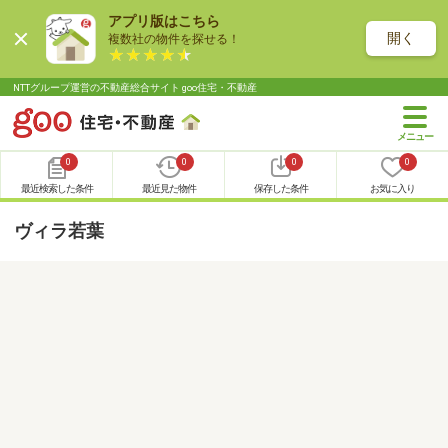
アプリ版はこちら
開く
複数社の物件を探せる！
NTTグループ運営の不動産総合サイト goo住宅・不動産
0
0
0
0
最近検索した条件
最近見た物件
保存した条件
お気に入り
ヴィラ若葉