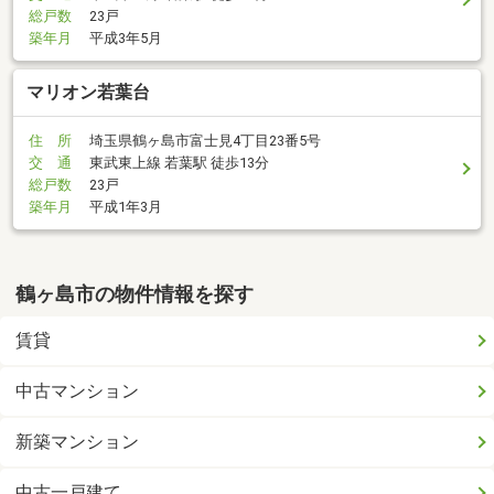
総戸数
23戸
築年月
平成3年5月
マリオン若葉台
住 所
埼玉県鶴ヶ島市富士見4丁目23番5号
交 通
東武東上線 若葉駅 徒歩13分
総戸数
23戸
築年月
平成1年3月
鶴ヶ島市の物件情報を探す
賃貸
中古マンション
新築マンション
中古一戸建て