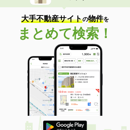
大手不動産サイト
物件
の
を
まとめて検索！