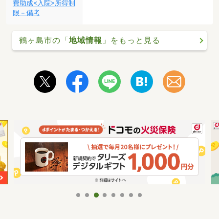
費助成<入院>所得制
限－備考
鶴ヶ島市の「
地域情報
」をもっと見る