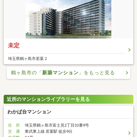
未定
埼玉県鶴ヶ島市若葉２
鶴ヶ島市の「
新築マンション
」をもっと見る
近所のマンションライブラリーを見る
わかば台マンション
住 所
埼玉県鶴ヶ島市富士見2丁目32番9号
交 通
東武東上線 若葉駅 徒歩9分