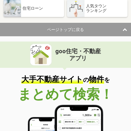
人気タウン
住宅ローン
ランキング
ページトップに戻る
goo住宅・不動産
アプリ
大手不動産サイト
物件
の
を
まとめて検索！