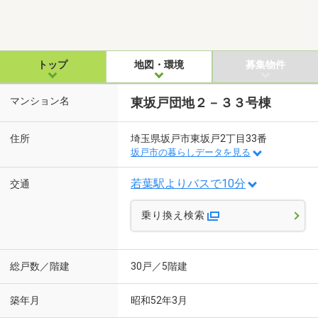
トップ
地図・環境
募集物件
マンション名
東坂戸団地２－３３号棟
住所
埼玉県坂戸市東坂戸2丁目33番
坂戸市の暮らしデータを見る
若葉駅よりバスで10分
交通
乗り換え検索
総戸数／階建
30戸／5階建
築年月
昭和52年3月