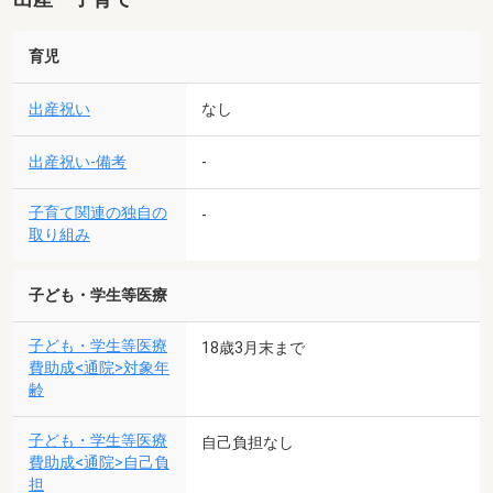
育児
出産祝い
なし
出産祝い-備考
-
子育て関連の独自の
-
取り組み
子ども・学生等医療
子ども・学生等医療
18歳3月末まで
費助成<通院>対象年
齢
子ども・学生等医療
自己負担なし
費助成<通院>自己負
担