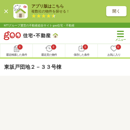
アプリ版はこちら
開く
複数社の物件を探せる！
NTTグループ運営の不動産総合サイト goo住宅・不動産
0
0
0
0
最近検索した条件
最近見た物件
保存した条件
お気に入り
東坂戸団地２－３３号棟