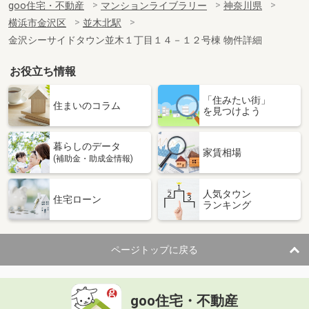
goo住宅・不動産
マンションライブラリー
神奈川県
横浜市金沢区
並木北駅
金沢シーサイドタウン並木１丁目１４－１２号棟 物件詳細
お役立ち情報
「住みたい街」
住まいのコラム
を見つけよう
暮らしのデータ
家賃相場
(補助金・助成金情報)
人気タウン
住宅ローン
ランキング
ページトップに戻る
goo住宅・不動産