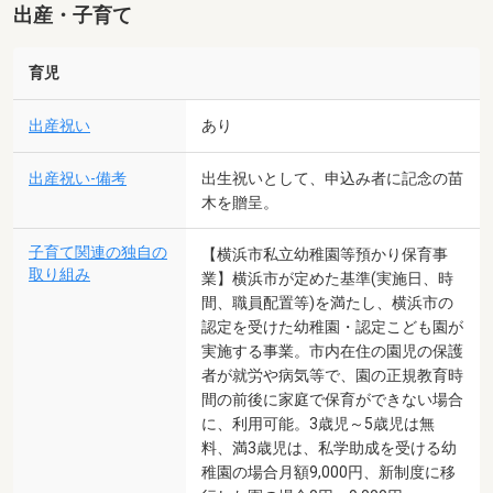
出産・子育て
育児
出産祝い
あり
出産祝い-備考
出生祝いとして、申込み者に記念の苗
木を贈呈。
子育て関連の独自の
【横浜市私立幼稚園等預かり保育事
取り組み
業】横浜市が定めた基準(実施日、時
間、職員配置等)を満たし、横浜市の
認定を受けた幼稚園・認定こども園が
実施する事業。市内在住の園児の保護
者が就労や病気等で、園の正規教育時
間の前後に家庭で保育ができない場合
に、利用可能。3歳児～5歳児は無
料、満3歳児は、私学助成を受ける幼
稚園の場合月額9,000円、新制度に移