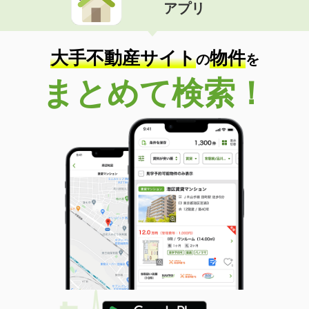
アプリ
大手不動産サイト
物件
の
を
まとめて検索！