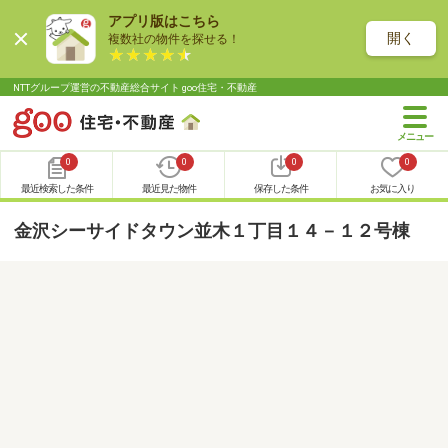
アプリ版はこちら
開く
複数社の物件を探せる！
NTTグループ運営の不動産総合サイト goo住宅・不動産
0
0
0
0
最近検索した条件
最近見た物件
保存した条件
お気に入り
金沢シーサイドタウン並木１丁目１４－１２号棟