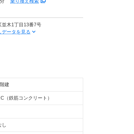
3分
乗り換え検索
並木1丁目13番7号
しデータを見る
3階建
RC（鉄筋コンクリート）
なし