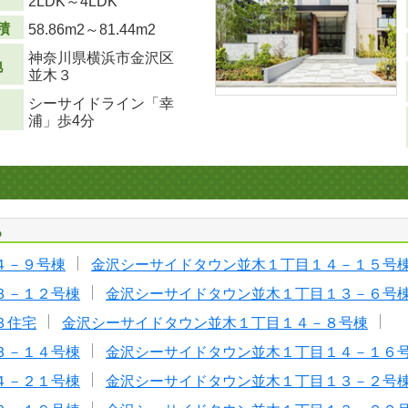
り
2LDK～4LDK
積
58.86m
2
～81.44m
2
神奈川県横浜市金沢区
地
並木３
シーサイドライン「幸
浦」歩4分
る
４－９号棟
金沢シーサイドタウン並木１丁目１４－１５号
３－１２号棟
金沢シーサイドタウン並木１丁目１３－６号
３住宅
金沢シーサイドタウン並木１丁目１４－８号棟
３－１４号棟
金沢シーサイドタウン並木１丁目１４－１６
４－２１号棟
金沢シーサイドタウン並木１丁目１３－２号