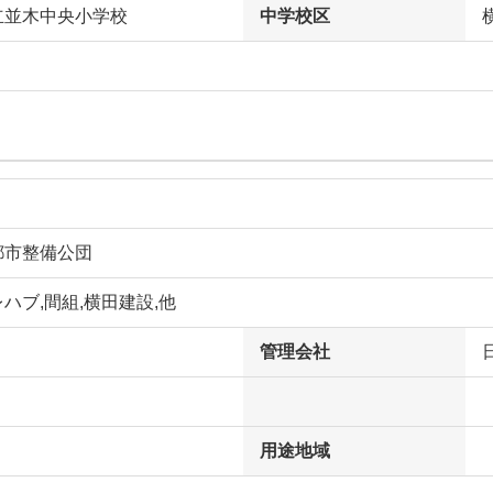
立並木中央小学校
中学校区
都市整備公団
ハブ,間組,横田建設,他
管理会社
用途地域