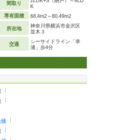
2LDK+S（納戸）～4LD
間取り
K
専有面積
68.4m
2
～80.49m
2
神奈川県横浜市金沢区
所在地
並木３
シーサイドライン「幸
交通
浦」歩4分
棟
棟
号棟
棟