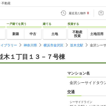
・不動産
0
最近見た物件
一戸建てを買う
建てる
投資する
不動産
新築
中古
土地
土地活用
投資
ライブラリー
神奈川県
横浜市金沢区
並木北駅
金沢シー
並木１丁目１３－７号棟
マンション名
金沢シーサイドタウ
交通
シーサイドライン