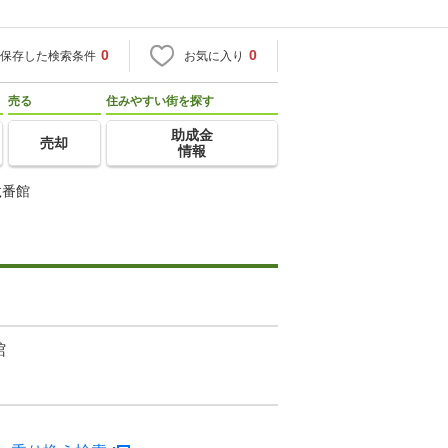
0
0
保存した検索条件
お気に入り
売る
住みやすい街を探す
助成金
売却
情報
弐番館
館