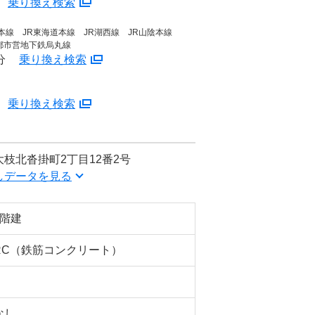
乗り換え検索
道本線 JR東海道本線 JR湖西線 JR山陰本線
都市営地下鉄烏丸線
分
乗り換え検索
乗り換え検索
枝北沓掛町2丁目12番2号
しデータを見る
6階建
RC（鉄筋コンクリート）
なし