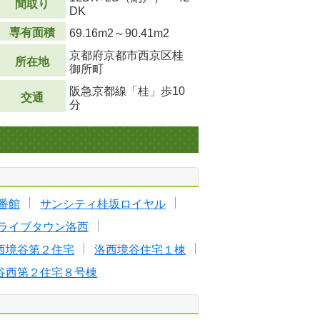
間取り
DK
専有面積
69.16m
2
～90.41m
2
京都府京都市西京区桂
所在地
御所町
阪急京都線「桂」歩10
交通
分
番館
サンシティ桂坂ロイヤル
ライブタウン洛西
西境谷第２住宅
洛西境谷住宅１棟
谷西第２住宅８号棟