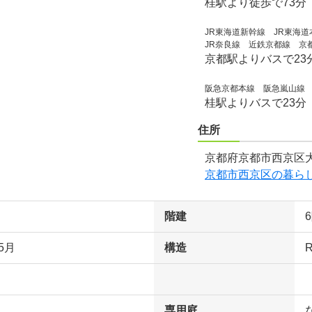
桂駅より徒歩で73分
JR東海道新幹線 JR東海
JR奈良線 近鉄京都線 京
京都駅よりバスで23
阪急京都本線 阪急嵐山線
桂駅よりバスで23分
住所
京都府京都市西京区大
京都市西京区の暮ら
階建
5月
構造
専用庭