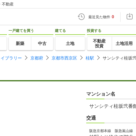
・不動産
0
最近見た物件
一戸建てを買う
建てる
投資する
不動産
新築
中古
土地
土地活用
投資
ライブラリー
京都府
京都市西京区
桂駅
サンシティ桂坂
マンション名
サンシティ桂坂弐番
交通
阪急京都本線 阪急嵐山線