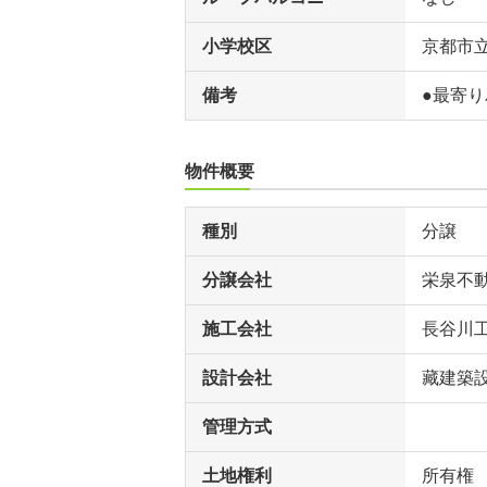
小学校区
京都市
備考
●最寄り
物件概要
種別
分譲
分譲会社
栄泉不
施工会社
長谷川
設計会社
藏建築
管理方式
土地権利
所有権