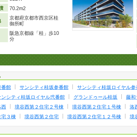
積
70.2m
2
京都府京都市西京区桂
地
御所町
阪急京都線「桂」歩10
分
る
壱番館
サンシティ桂坂参番館
サンシティ桂坂ロイヤル参
サンシティ桂坂ロイヤル弐番館
グランドゥール桂坂
藤和
洛西
境谷西第２住宅２号棟
境谷西第２住宅１号棟
洛
住宅３棟
境谷西第２住宅
境谷西第２住宅１２号棟
境