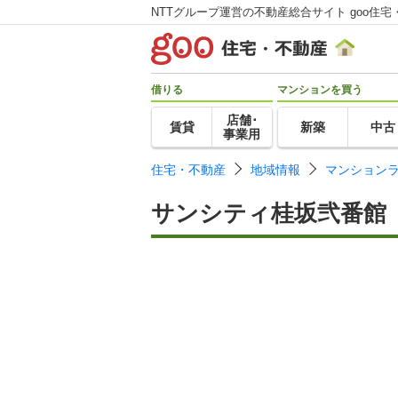
NTTグループ運営の不動産総合サイト goo住宅
借りる
マンションを買う
店舗･
賃貸
新築
中古
事業用
住宅・不動産
地域情報
マンション
サンシティ桂坂弐番館