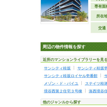
専有面
所在
交通
周辺の物件情報を探す
近所のマンションライブラリーを見
サンシティ桂坂
サンシティ桂坂
サンシティ桂坂ロイヤル壱番館
メゾン・ド・パイユ
ステイツ桂
境谷西第２住宅３号棟
洛西境谷
他のジャンルから探す