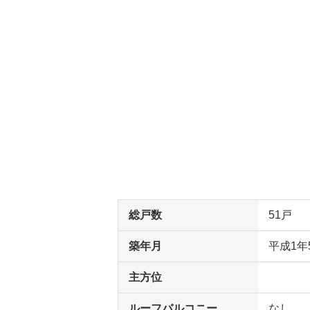
総戸数
51戸
築年月
平成1年
主方位
ルーフバルコニー
なし