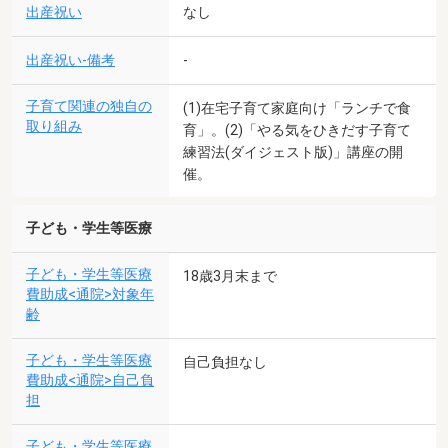
出産祝い
なし
出産祝い-備考
-
子育て関連の独自の
(1)在宅子育て家庭向け「ランチで食
取り組み
育」。(2)「やる気をひきだす子育て
練習法(ダイジェスト版)」講座の開
催。
子ども・学生等医療
子ども・学生等医療
18歳3月末まで
費助成<通院>対象年
齢
子ども・学生等医療
自己負担なし
費助成<通院>自己負
担
子ども・学生等医療