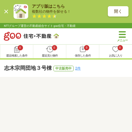
アプリ版はこちら
開く
複数社の物件を探せる！
NTTグループ運営の不動産総合サイト goo住宅・不動産
0
0
0
0
最近検索した条件
最近見た物件
保存した条件
お気に入り
志木宗岡団地３号棟
2件
中古販売中