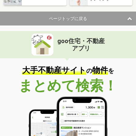
ページトップに戻る
goo住宅・不動産
アプリ
大手不動産サイト
物件
の
を
まとめて検索！