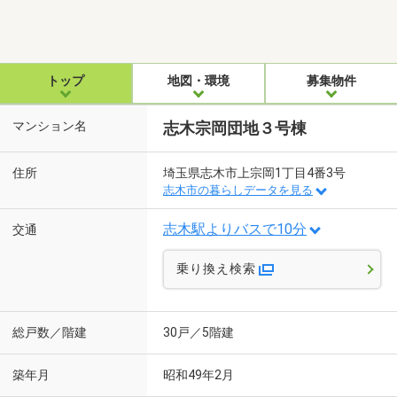
トップ
地図・環境
募集物件
マンション名
志木宗岡団地３号棟
住所
埼玉県志木市上宗岡1丁目4番3号
志木市の暮らしデータを見る
志木駅よりバスで10分
交通
乗り換え検索
総戸数／階建
30戸／5階建
築年月
昭和49年2月