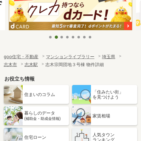
goo住宅・不動産
マンションライブラリー
埼玉県
志木市
志木駅
志木宗岡団地３号棟 物件詳細
お役立ち情報
「住みたい街」
住まいのコラム
を見つけよう
暮らしのデータ
家賃相場
(補助金・助成金情報)
人気タウン
住宅ローン
ランキング