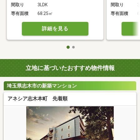
間取り
3LDK
間取り
3
専有面積
68.25㎡
専有面積
6
詳細を見る
立地に基づいたおすすめ物件情報
埼玉県志木市の新築マンション
アネシア志木本町 先着順