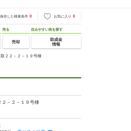
0
0
保存した検索条件
お気に入り
売る
住みやすい街を探す
助成金
売却
情報
貝取２２－２－１９号棟
２２－２－１９号棟
線