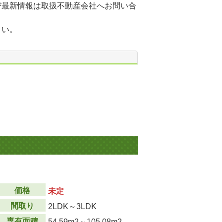
び最新情報は取扱不動産会社へお問い合
さい。
価格
未定
間取り
2LDK～3LDK
専有面積
54.59m
2
～105.08m
2