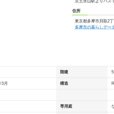
京王永山駅よりバスで
住所
東京都多摩市貝取2丁
多摩市の暮らしデー
階建
年3月
構造
専用庭