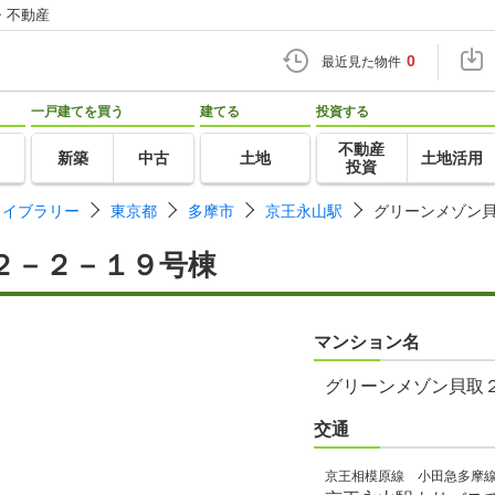
・不動産
0
最近見た物件
一戸建てを買う
建てる
投資する
不動産
新築
中古
土地
土地活用
投資
ライブラリー
東京都
多摩市
京王永山駅
グリーンメゾン
２－２－１９号棟
マンション名
グリーンメゾン貝取
交通
京王相模原線 小田急多摩