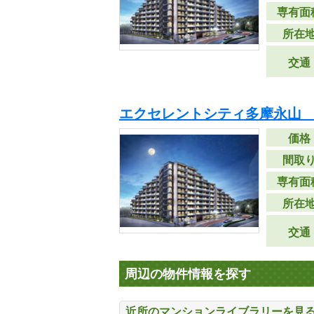
専有面
所在
交通
エクセレントシティ多摩永山 
価格
間取
専有面
所在
交通
周辺の物件情報を探す
近所のマンションライブラリーを見