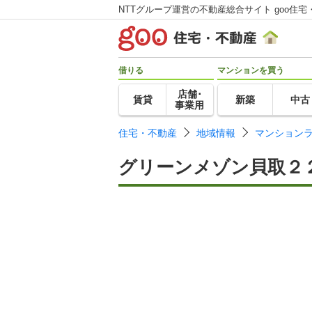
NTTグループ運営の不動産総合サイト goo住宅
借りる
マンションを買う
店舗･
賃貸
新築
中古
事業用
住宅・不動産
地域情報
マンション
グリーンメゾン貝取２