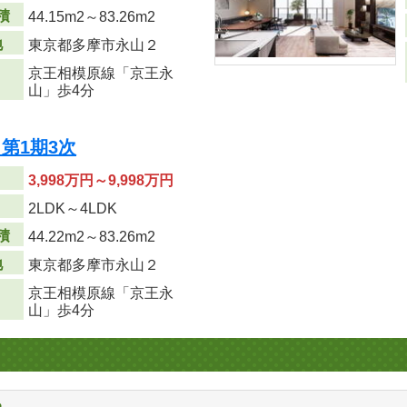
積
44.15m
2
～83.26m
2
地
東京都多摩市永山２
京王相模原線「京王永
山」歩4分
第1期3次
3,998万円～9,998万円
り
2LDK～4LDK
積
44.22m
2
～83.26m
2
地
東京都多摩市永山２
京王相模原線「京王永
山」歩4分
る