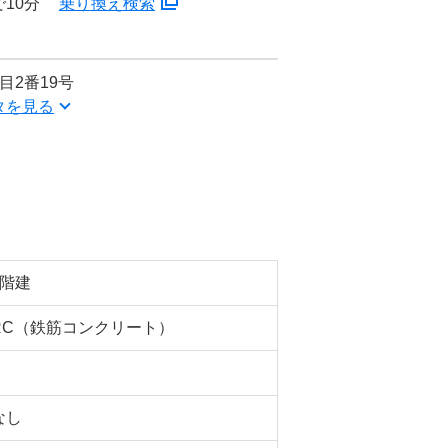
10分
乗り換え検索
目2番19号
タを見る
5階建
RC（鉄筋コンクリート）
なし