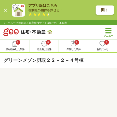
アプリ版はこちら
開く
複数社の物件を探せる！
NTTグループ運営の不動産総合サイト goo住宅・不動産
0
0
0
0
最近検索した条件
最近見た物件
保存した条件
お気に入り
グリーンメゾン貝取２２－２－４号棟