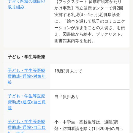
子育て関連の独自の
【ブックスタート 多摩市絵本かたり
取り組み
かけ事業】市立健康センターで月2回
実施する乳児(3～4ヶ月児)健康診査
に、「絵本を通して親子のコミュニケ
ーションが深まることの大切さ」を伝
え、図書館から絵本、ブックリスト、
図書館案内等を配付。
子ども・学生等医療
子ども・学生等医療
18歳3月末まで
費助成<通院>対象年
齢
子ども・学生等医療
自己負担あり
費助成<通院>自己負
担
子ども・学生等医療
小・中学生・高校生等は、通院(調
費助成<通院>自己負
剤・訪問看護を除く)1回200円の自己