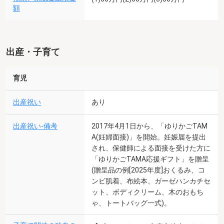
額
出産・子育て
育児
出産祝い
あり
出産祝い-備考
2017年4月1日から、「ゆりかごTAM
A(妊婦面接)」を開始。妊娠届を提出
され、保健師による面接を受けた方に
「ゆりかごTAMA応援ギフト」を贈呈
(贈呈品の例[2025年度]おくるみ、コ
ンビ肌着、布絵本、ガーゼハンカチセ
ット、ボディクリーム、木のおもち
ゃ、トートバッグ一式)。