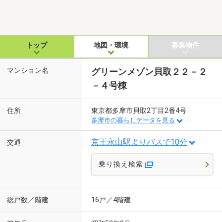
トップ
地図・環境
募集物件
マンション名
グリーンメゾン貝取２２－２
－４号棟
住所
東京都多摩市貝取2丁目2番4号
多摩市の暮らしデータを見る
京王永山駅よりバスで10分
交通
乗り換え検索
総戸数／階建
16戸／4階建