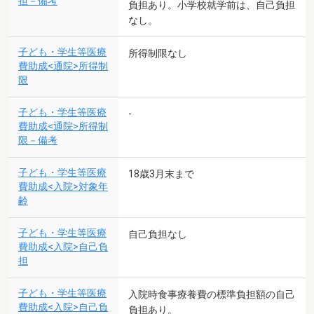
担－備考
負担あり。小学校就学前は、自己負担
なし。
子ども・学生等医療
所得制限なし
費助成<通院>所得制
限
子ども・学生等医療
-
費助成<通院>所得制
限－備考
子ども・学生等医療
18歳3月末まで
費助成<入院>対象年
齢
子ども・学生等医療
自己負担なし
費助成<入院>自己負
担
子ども・学生等医療
入院時食事療養費の標準負担額の自己
費助成<入院>自己負
負担あり。