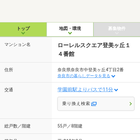
トップ
地図・環境
募集物件
マンション名
ローレルスクエア登美ヶ丘１
４番館
住所
奈良県奈良市中登美ヶ丘4丁目2番
奈良市の暮らしデータを見る
学園前駅よりバスで11分
交通
乗り換え検索
総戸数／階建
55戸／8階建