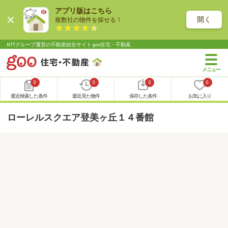
アプリ版はこちら
開く
複数社の物件を探せる！
NTTグループ運営の不動産総合サイト goo住宅・不動産
0
0
0
0
最近検索した条件
最近見た物件
保存した条件
お気に入り
ローレルスクエア登美ヶ丘１４番館