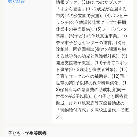
取り組み
情報ブック。(3)おむつのサブスク
「手ぶら登園」(0～2歳児が在園する
市内14の公立園で実施)。(4)バンビー
ランチ(公立放課後児童クラブで長期
休業中の弁当提供)。(5)フードバンク
事業。(6)子どもの体験支援事業。(7)
奈良市子どもセンターの運営。(8)発
達相談・園巡回相談(発達の課題を抱
える就学前の幼児と保護者対象)。(9)
発達支援親子教室。(10)子育てスポッ
ト事業(0～3歳児と保護者対象)。(11)
子育てサークルへの補助金。(12)同一
世帯の第2子以降の保育料無償化。(1
3)保育所等の副食費の助成制度(同一
世帯の第3子以降)。(14)子ども医療費
助成・ひとり親家庭等医療費助成の
「現物給付方式」を高校生世代まで拡
大。
子ども・学生等医療