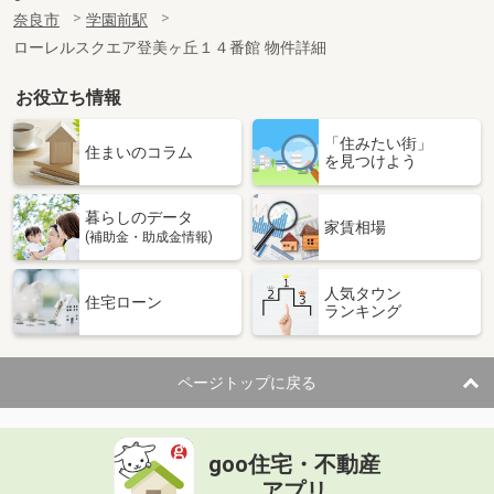
奈良市
学園前駅
ローレルスクエア登美ヶ丘１４番館 物件詳細
お役立ち情報
「住みたい街」
住まいのコラム
を見つけよう
暮らしのデータ
家賃相場
(補助金・助成金情報)
人気タウン
住宅ローン
ランキング
ページトップに戻る
goo住宅・不動産
アプリ