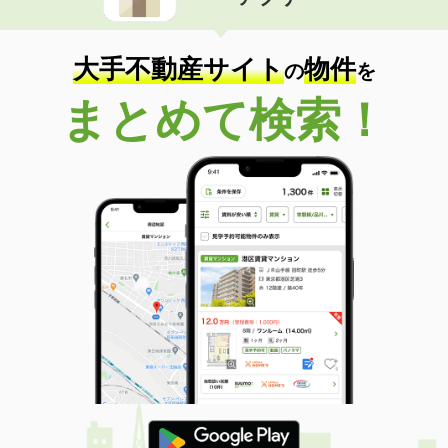
大手不動産サイト
物件
の
を
まとめて検索！