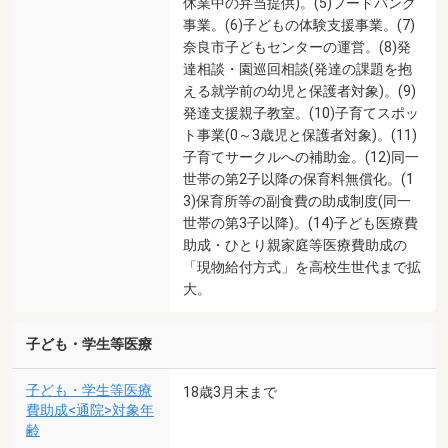
休業中の弁当提供)。(5)フードバンク
事業。(6)子どもの体験支援事業。(7)
奈良市子どもセンターの運営。(8)発
達相談・園巡回相談(発達の課題を抱
える就学前の幼児と保護者対象)。(9)
発達支援親子教室。(10)子育てスポッ
ト事業(0～3歳児と保護者対象)。(11)
子育てサークルへの補助金。(12)同一
世帯の第2子以降の保育料無償化。(1
3)保育所等の副食費の助成制度(同一
世帯の第3子以降)。(14)子ども医療費
助成・ひとり親家庭等医療費助成の
「現物給付方式」を高校生世代まで拡
大。
子ども・学生等医療
子ども・学生等医療
18歳3月末まで
費助成<通院>対象年
齢