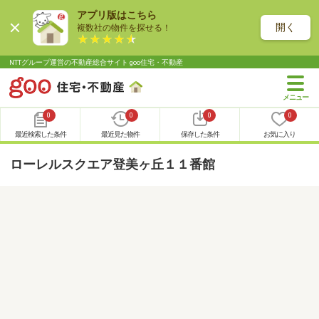
アプリ版はこちら
開く
複数社の物件を探せる！
NTTグループ運営の不動産総合サイト goo住宅・不動産
0
0
0
0
最近検索した条件
最近見た物件
保存した条件
お気に入り
ローレルスクエア登美ヶ丘１１番館