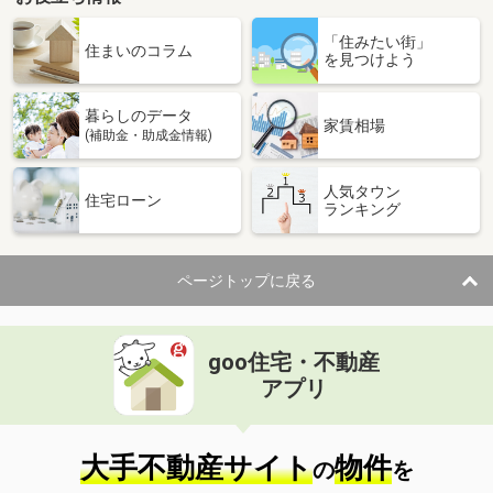
「住みたい街」
住まいのコラム
を見つけよう
暮らしのデータ
家賃相場
(補助金・助成金情報)
人気タウン
住宅ローン
ランキング
ページトップに戻る
goo住宅・不動産
アプリ
大手不動産サイト
物件
の
を