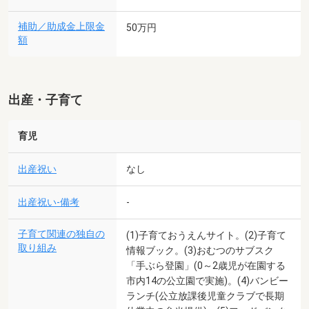
補助／助成金上限金
50万円
額
出産・子育て
育児
出産祝い
なし
出産祝い-備考
-
子育て関連の独自の
(1)子育ておうえんサイト。(2)子育て
取り組み
情報ブック。(3)おむつのサブスク
「手ぶら登園」(0～2歳児が在園する
市内14の公立園で実施)。(4)バンビー
ランチ(公立放課後児童クラブで長期