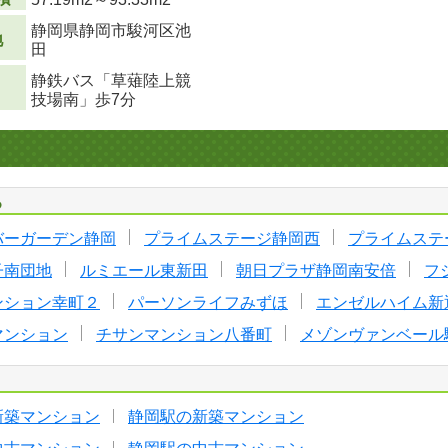
静岡県静岡市駿河区池
地
田
静鉄バス「草薙陸上競
技場南」歩7分
る
バーガーデン静岡
プライムステージ静岡西
プライムステ
子南団地
ルミエール東新田
朝日プラザ静岡南安倍
フ
ンション幸町２
パーソンライフみずほ
エンゼルハイム新
マンション
チサンマンション八番町
メゾンヴァンベール
新築マンション
静岡駅の新築マンション