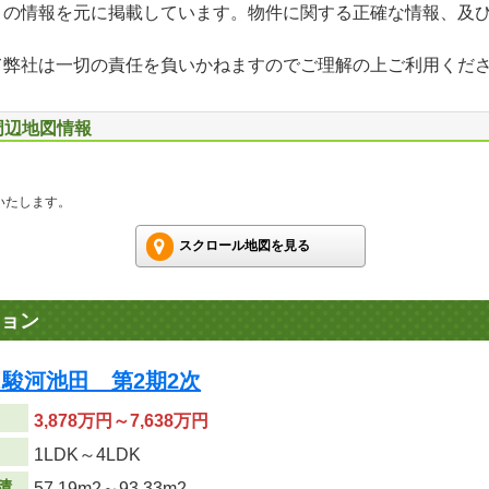
」の情報を元に掲載しています。物件に関する正確な情報、及
て弊社は一切の責任を負いかねますのでご理解の上ご利用くだ
周辺地図情報
いたします。
スクロール地図を見る
ョン
駿河池田 第2期2次
3,878万円～7,638万円
り
1LDK～4LDK
積
57.19m
2
～93.33m
2