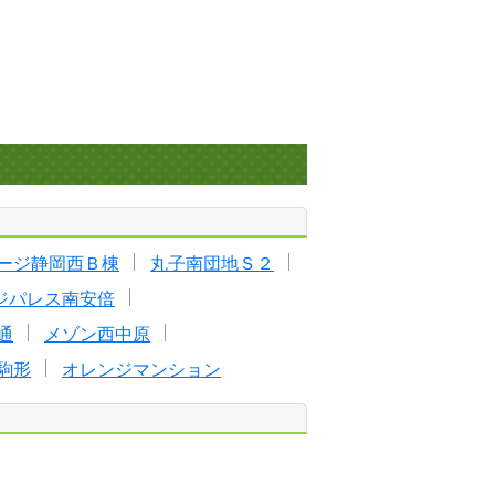
ージ静岡西Ｂ棟
丸子南団地Ｓ２
ジパレス南安倍
通
メゾン西中原
駒形
オレンジマンション