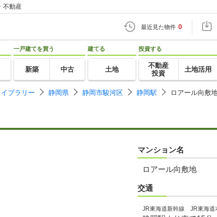
・不動産
0
最近見た物件
一戸建てを買う
建てる
投資する
不動産
新築
中古
土地
土地活用
投資
ライブラリー
静岡県
静岡市駿河区
静岡駅
ロアール向敷
マンション名
ロアール向敷地
交通
JR東海道新幹線 JR東海道