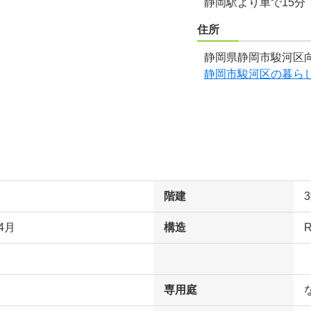
静岡駅より車で15分
住所
静岡県静岡市駿河区向
静岡市駿河区の暮ら
階建
4月
構造
専用庭