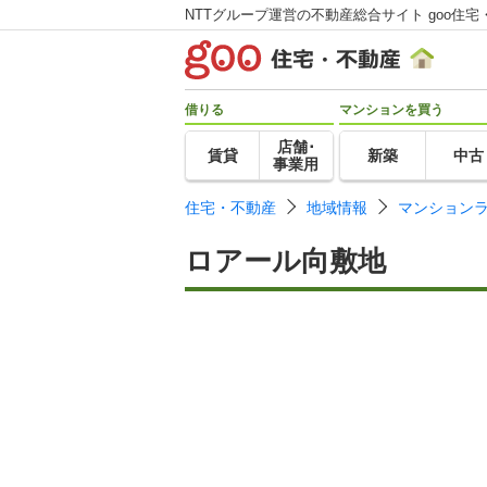
NTTグループ運営の不動産総合サイト goo住宅
借りる
マンションを買う
店舗･
賃貸
新築
中古
事業用
住宅・不動産
地域情報
マンション
ロアール向敷地