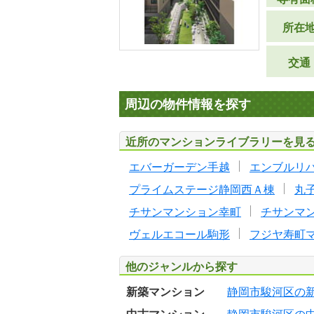
所在
交通
周辺の物件情報を探す
近所のマンションライブラリーを見
エバーガーデン手越
エンブルリ
プライムステージ静岡西Ａ棟
丸
チサンマンション幸町
チサンマ
ヴェルエコール駒形
フジヤ寿町
他のジャンルから探す
新築マンション
静岡市駿河区の