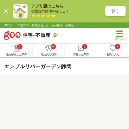
アプリ版はこちら
開く
複数社の物件を探せる！
NTTグループ運営の不動産総合サイト goo住宅・不動産
0
0
0
0
最近検索した条件
最近見た物件
保存した条件
お気に入り
エンブルリバーガーデン静岡