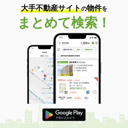
大手不動産サイト
物件
の
を
まとめて検索！