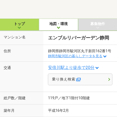
トップ
地図・環境
募集物件
マンション名
エンブルリバーガーデン静岡
住所
静岡県静岡市駿河区丸子新田162番1号
静岡市駿河区の暮らしデータを見る
安倍川駅より徒歩で20分
交通
乗り換え検索
総戸数／階建
119戸／地下1階付10階建
築年月
平成16年2月