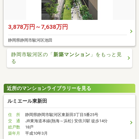
3,878万円～7,638万円
静岡県静岡市駿河区池田
静岡市駿河区の「
新築マンション
」をもっと見
る
近所のマンションライブラリーを見る
ルミエール東新田
住 所
静岡県静岡市駿河区東新田3丁目5番25号
交 通
JR東海道本線(熱海～浜松) 安倍川駅 徒歩14分
総戸数
18戸
築年月
平成10年3月