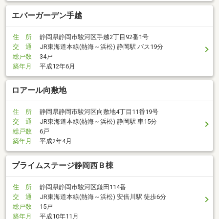
エバーガーデン手越
住 所
静岡県静岡市駿河区手越2丁目92番1号
交 通
JR東海道本線(熱海～浜松) 静岡駅 バス19分
総戸数
34戸
築年月
平成12年6月
ロアール向敷地
住 所
静岡県静岡市駿河区向敷地4丁目11番19号
交 通
JR東海道本線(熱海～浜松) 静岡駅 車15分
総戸数
6戸
築年月
平成2年4月
プライムステージ静岡西Ｂ棟
住 所
静岡県静岡市駿河区鎌田114番
交 通
JR東海道本線(熱海～浜松) 安倍川駅 徒歩6分
総戸数
15戸
築年月
平成10年11月