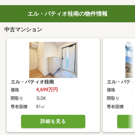
エル・パティオ桂南の物件情報
中古マンション
エル・パティオ桂南
エル・パテ
4,699万円
価格
価格
間取り
3LDK
間取り
3
専有面積
81㎡
専有面積
詳細を見る