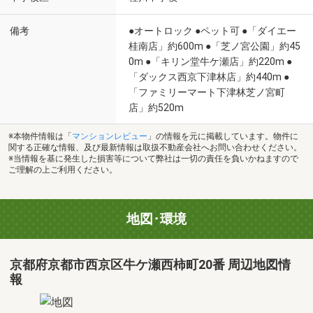
備考
●オートロック ●ペット可 ●「ダイエー
桂南店」約600m ●「芝ノ宮公園」約45
0m ●「キリン堂牛ケ瀬店」約220m ●
「ダックス西京下津林店」約440m ●
「ファミリーマート下津林芝ノ宮町
店」約520m
※本物件情報は「
マンションレビュー
」の情報を元に掲載しています。物件に
関する正確な情報、及び最新情報は取扱不動産会社へお問い合わせください。
※当情報を基に発生した損害等について弊社は一切の責任を負いかねますので
ご理解の上ご利用ください。
地図･環境
京都府京都市西京区牛ケ瀬西柿町20番 周辺地図情
報