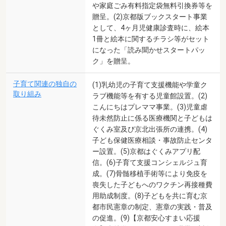
や家庭ごみ有料指定袋無料引換券等を
贈呈。(2)京都版ブックスタート事業
として、4ヶ月児健康診査時に、絵本
1冊と絵本に関するチラシ等がセット
になった「読み聞かせスタートパッ
ク」を贈呈。
子育て関連の独自の
(1)乳幼児の子育て支援機能や学童ク
取り組み
ラブ機能等を有する児童館設置。(2)
こんにちはプレママ事業。(3)児童虐
待未然防止に係る医療機関と子どもは
ぐくみ室及び京北出張所の連携。(4)
子ども保健医療相談・事故防止センタ
ー設置。(5)京都はぐくみアプリ配
信。(6)子育て支援コンシェルジュ育
成。(7)骨髄移植手術等により免疫を
喪失した子どもへのワクチン再接種費
用助成制度。(8)子どもを共に育む京
都市民憲章の制定、憲章の実践・普及
の促進。(9)【京都安心すまい応援