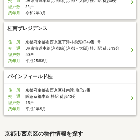
交 通
JR東海道本線(京都線)(京都～大阪) 桂川駅 徒歩8分
総戸数
33戸
築年月
令和2年3月
桂南ザレジデンス
住 所
京都府京都市西京区下津林前泓町49番1号
交 通
JR東海道本線(京都線)(京都～大阪) 桂川駅 徒歩13分
総戸数
50戸
築年月
平成25年8月
パインフィールド桂
住 所
京都府京都市西京区桂南滝川町27番
交 通
阪急京都本線 桂駅 徒歩13分
総戸数
15戸
築年月
平成3年5月
京都市西京区の物件情報を探す