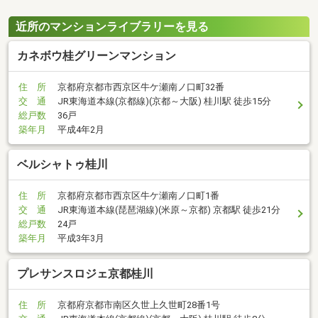
近所のマンションライブラリーを見る
カネボウ桂グリーンマンション
住 所
京都府京都市西京区牛ケ瀬南ノ口町32番
交 通
JR東海道本線(京都線)(京都～大阪) 桂川駅 徒歩15分
総戸数
36戸
築年月
平成4年2月
ベルシャトゥ桂川
住 所
京都府京都市西京区牛ケ瀬南ノ口町1番
交 通
JR東海道本線(琵琶湖線)(米原～京都) 京都駅 徒歩21分
総戸数
24戸
築年月
平成3年3月
プレサンスロジェ京都桂川
住 所
京都府京都市南区久世上久世町28番1号