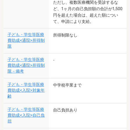
ただし、複数医療機関を受診するな
ど、1ヶ月の自己負担額の合計が1,500
円を超えた場合は、超えた額につい
て、申請により支給。
子ども・学生等医療
所得制限なし
費助成<通院>所得制
限
子ども・学生等医療
-
費助成<通院>所得制
限－備考
子ども・学生等医療
中学校卒業まで
費助成<入院>対象年
齢
子ども・学生等医療
自己負担あり
費助成<入院>自己負
担