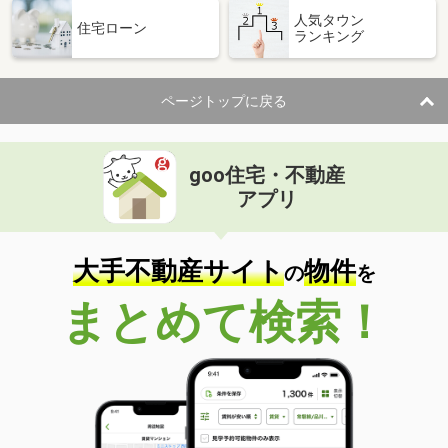
人気タウン
住宅ローン
ランキング
ページトップに戻る
goo住宅・不動産
アプリ
大手不動産サイト
物件
の
を
まとめて検索！