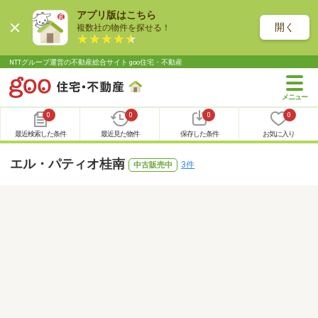
アプリ版はこちら
開く
複数社の物件を探せる！
NTTグループ運営の不動産総合サイト goo住宅・不動産
0
0
0
0
最近検索した条件
最近見た物件
保存した条件
お気に入り
エル・パティオ桂南
3件
中古販売中