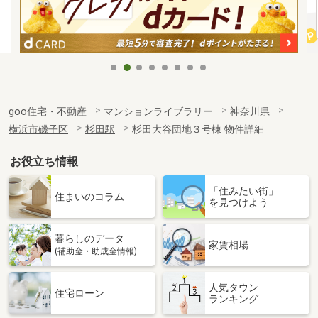
goo住宅・不動産
マンションライブラリー
神奈川県
横浜市磯子区
杉田駅
杉田大谷団地３号棟 物件詳細
お役立ち情報
「住みたい街」
住まいのコラム
を見つけよう
暮らしのデータ
家賃相場
(補助金・助成金情報)
人気タウン
住宅ローン
ランキング