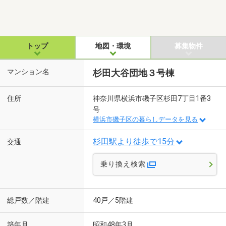
トップ
地図・環境
募集物件
マンション名
杉田大谷団地３号棟
住所
神奈川県横浜市磯子区杉田7丁目1番3
号
横浜市磯子区の暮らしデータを見る
杉田駅より徒歩で15分
交通
乗り換え検索
総戸数／階建
40戸／5階建
築年月
昭和48年3月