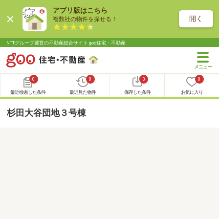
アプリ版はこちら
開く
複数社の物件を探せる！
NTTグループ運営の不動産総合サイト goo住宅・不動産
0
0
0
0
最近検索した条件
最近見た物件
保存した条件
お気に入り
杉田大谷団地３号棟