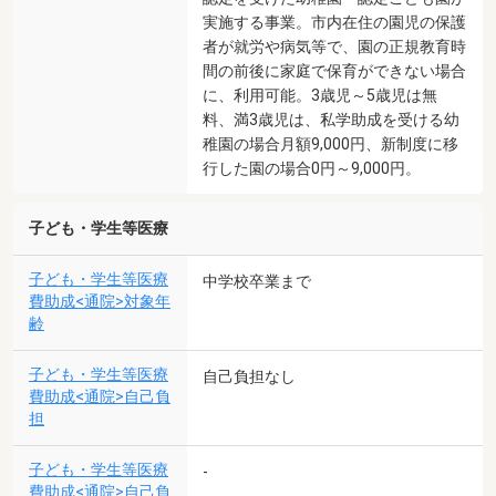
実施する事業。市内在住の園児の保護
者が就労や病気等で、園の正規教育時
間の前後に家庭で保育ができない場合
に、利用可能。3歳児～5歳児は無
料、満3歳児は、私学助成を受ける幼
稚園の場合月額9,000円、新制度に移
行した園の場合0円～9,000円。
子ども・学生等医療
子ども・学生等医療
中学校卒業まで
費助成<通院>対象年
齢
子ども・学生等医療
自己負担なし
費助成<通院>自己負
担
子ども・学生等医療
-
費助成<通院>自己負