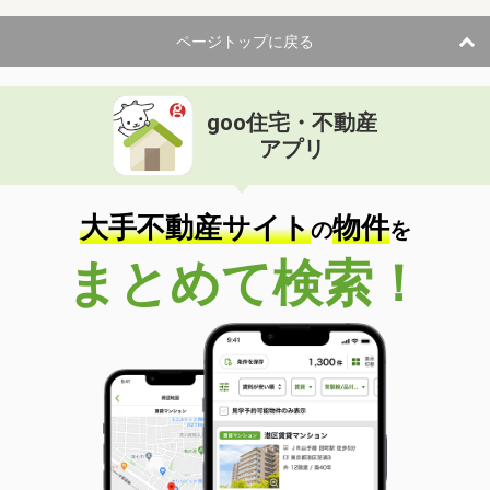
ページトップに戻る
goo住宅・不動産
アプリ
大手不動産サイト
物件
の
を
まとめて検索！