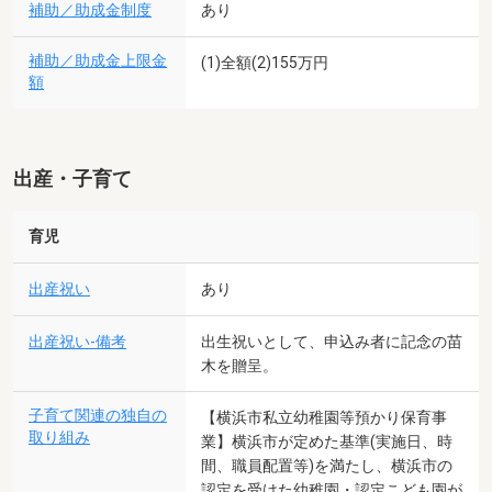
補助／助成金制度
あり
補助／助成金上限金
(1)全額(2)155万円
額
出産・子育て
育児
出産祝い
あり
出産祝い-備考
出生祝いとして、申込み者に記念の苗
木を贈呈。
子育て関連の独自の
【横浜市私立幼稚園等預かり保育事
取り組み
業】横浜市が定めた基準(実施日、時
間、職員配置等)を満たし、横浜市の
認定を受けた幼稚園・認定こども園が