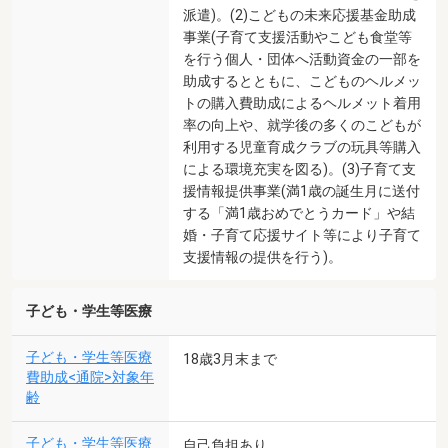
派遣)。(2)こどもの未来応援基金助成
事業(子育て支援活動やこども食堂等
を行う個人・団体へ活動資金の一部を
助成するとともに、こどものヘルメッ
トの購入費助成によるヘルメット着用
率の向上や、就学後の多くのこどもが
利用する児童育成クラブの玩具等購入
による環境充実を図る)。(3)子育て支
援情報提供事業(満1歳の誕生月に送付
する「満1歳おめでとうカード」や結
婚・子育て応援サイト等により子育て
支援情報の提供を行う)。
子ども・学生等医療
子ども・学生等医療
18歳3月末まで
費助成<通院>対象年
齢
子ども・学生等医療
自己負担あり