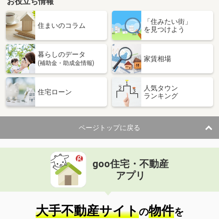
お役立ち情報
「住みたい街」
住まいのコラム
を見つけよう
暮らしのデータ
家賃相場
(補助金・助成金情報)
人気タウン
住宅ローン
ランキング
ページトップに戻る
goo住宅・不動産
アプリ
大手不動産サイト
物件
の
を