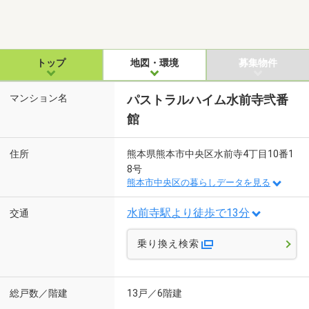
トップ
地図・環境
募集物件
マンション名
パストラルハイム水前寺弐番
館
住所
熊本県熊本市中央区水前寺4丁目10番1
8号
熊本市中央区の暮らしデータを見る
水前寺駅より徒歩で13分
交通
乗り換え検索
総戸数／階建
13戸／6階建