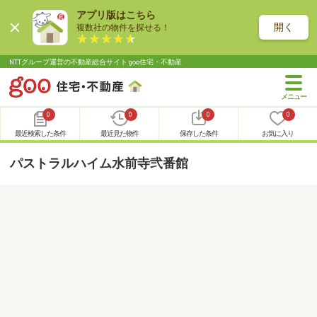
アプリ版はこちら
開く
複数社の物件を探せる！
NTTグループ運営の不動産総合サイト goo住宅・不動産
0
0
0
0
最近検索した条件
最近見た物件
保存した条件
お気に入り
パストラルハイム水前寺弐番館