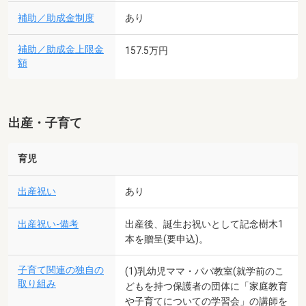
補助／助成金制度
あり
補助／助成金上限金
157.5万円
額
出産・子育て
育児
出産祝い
あり
出産祝い-備考
出産後、誕生お祝いとして記念樹木1
本を贈呈(要申込)。
子育て関連の独自の
(1)乳幼児ママ・パパ教室(就学前のこ
取り組み
どもを持つ保護者の団体に「家庭教育
や子育てについての学習会」の講師を