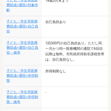
子ども・学生等医療
18歳3月末まで
費助成<通院>対象年
齢
子ども・学生等医療
自己負担あり
費助成<通院>自己負
担
子ども・学生等医療
1回300円の自己負担あり。ただし同
費助成<通院>自己負
一月かつ同一医療機関の通院で6回目
担－備考
以降は無料。市民税所得割非課税世帯
は、自己負担なし。
子ども・学生等医療
所得制限なし
費助成<通院>所得制
限
子ども・学生等医療
-
費助成<通院>所得制
限－備考