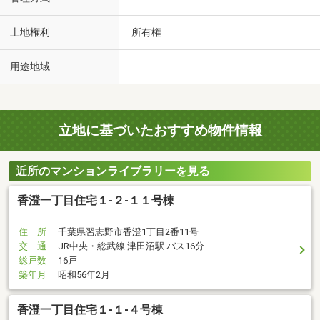
土地権利
所有権
用途地域
立地に基づいたおすすめ物件情報
近所のマンションライブラリーを見る
香澄一丁目住宅１-２-１１号棟
住 所
千葉県習志野市香澄1丁目2番11号
交 通
JR中央・総武線 津田沼駅 バス16分
総戸数
16戸
築年月
昭和56年2月
香澄一丁目住宅１-１-４号棟