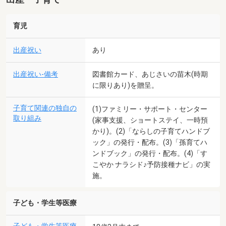
育児
出産祝い
あり
出産祝い-備考
図書館カード、あじさいの苗木(時期
に限りあり)を贈呈。
子育て関連の独自の
(1)ファミリー・サポート・センター
取り組み
(家事支援、ショートステイ、一時預
かり)。(2)「ならしの子育てハンドブ
ック」の発行・配布。(3)「孫育てハ
ンドブック」の発行・配布。(4)「す
こやか ナラシド♪予防接種ナビ」の実
施。
子ども・学生等医療