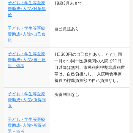
子ども・学生等医療
18歳3月末まで
費助成<入院>対象年
齢
子ども・学生等医療
自己負担あり
費助成<入院>自己負
担
子ども・学生等医療
1日300円の自己負担あり。ただし同
費助成<入院>自己負
一月かつ同一医療機関の入院で11日
担－備考
目以降は無料。市民税所得割非課税世
帯は、自己負担なし。 入院時食事療
養費の標準負担額の自己負担なし。
子ども・学生等医療
所得制限なし
費助成<入院>所得制
限
子ども・学生等医療
-
費助成<入院>所得制
限－備考