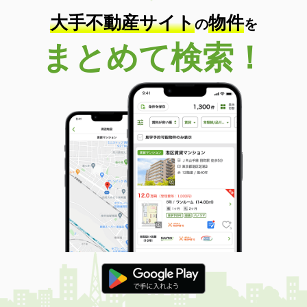
大手不動産サイト
物件
の
を
まとめて検索！