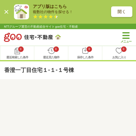
アプリ版はこちら
開く
複数社の物件を探せる！
NTTグループ運営の不動産総合サイト goo住宅・不動産
0
0
0
0
最近検索した条件
最近見た物件
保存した条件
お気に入り
香澄一丁目住宅１-１-１号棟