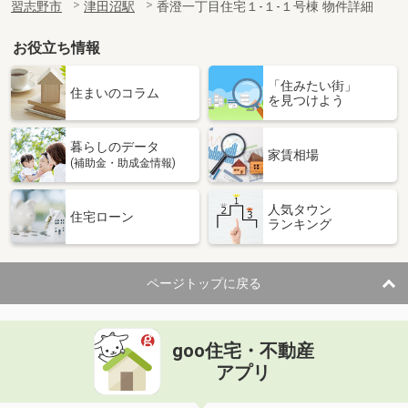
習志野市
津田沼駅
香澄一丁目住宅１-１-１号棟 物件詳細
お役立ち情報
「住みたい街」
住まいのコラム
を見つけよう
暮らしのデータ
家賃相場
(補助金・助成金情報)
人気タウン
住宅ローン
ランキング
ページトップに戻る
goo住宅・不動産
アプリ