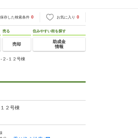
0
0
保存した検索条件
お気に入り
売る
住みやすい街を探す
助成金
売却
情報
-２-１２号棟
-１２号棟
線