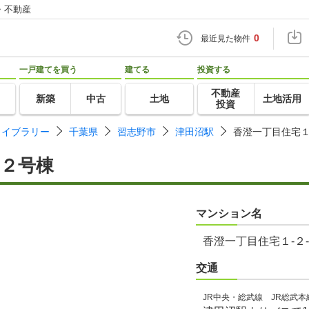
・不動産
0
最近見た物件
一戸建てを買う
建てる
投資する
不動産
新築
中古
土地
土地活用
投資
ライブラリー
千葉県
習志野市
津田沼駅
香澄一丁目住宅１
１２号棟
マンション名
香澄一丁目住宅１-２
交通
JR中央・総武線 JR総武本