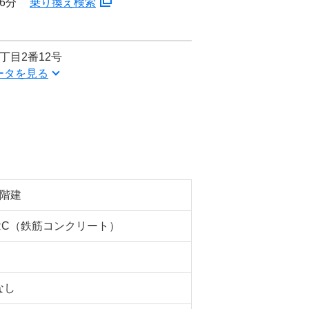
6分
乗り換え検索
丁目2番12号
ータを見る
5階建
RC（鉄筋コンクリート）
なし