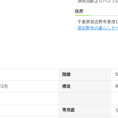
津田沼駅よりバスで1
住所
千葉県習志野市香澄1
習志野市の暮らしデ
階建
年2月
構造
専用庭