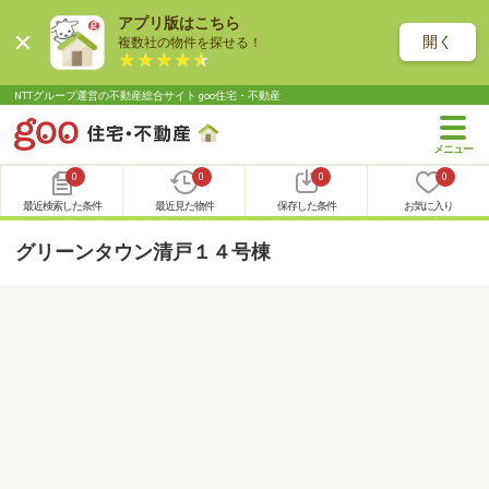
アプリ版はこちら
開く
複数社の物件を探せる！
NTTグループ運営の不動産総合サイト goo住宅・不動産
0
0
0
0
最近検索した条件
最近見た物件
保存した条件
お気に入り
グリーンタウン清戸１４号棟