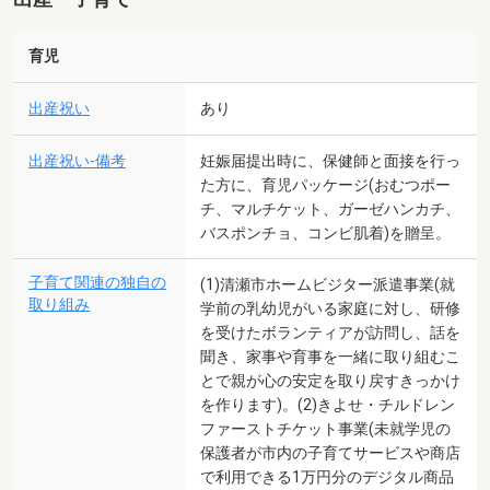
育児
出産祝い
あり
出産祝い-備考
妊娠届提出時に、保健師と面接を行っ
た方に、育児パッケージ(おむつポー
チ、マルチケット、ガーゼハンカチ、
バスポンチョ、コンビ肌着)を贈呈。
子育て関連の独自の
(1)清瀬市ホームビジター派遣事業(就
取り組み
学前の乳幼児がいる家庭に対し、研修
を受けたボランティアが訪問し、話を
聞き、家事や育事を一緒に取り組むこ
とで親が心の安定を取り戻すきっかけ
を作ります)。(2)きよせ・チルドレン
ファーストチケット事業(未就学児の
保護者が市内の子育てサービスや商店
で利用できる1万円分のデジタル商品