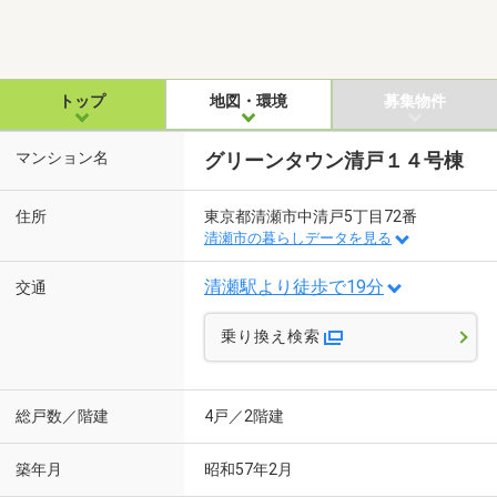
トップ
地図・環境
募集物件
マンション名
グリーンタウン清戸１４号棟
住所
東京都清瀬市中清戸5丁目72番
清瀬市の暮らしデータを見る
清瀬駅より徒歩で19分
交通
乗り換え検索
総戸数／階建
4戸／2階建
築年月
昭和57年2月