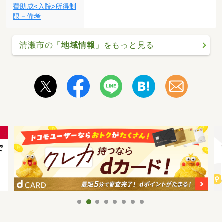
費助成<入院>所得制
限－備考
清瀬市の「
地域情報
」をもっと見る