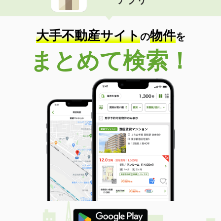
大手不動産サイト
物件
の
を
まとめて検索！