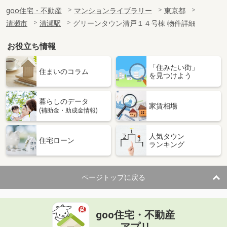
goo住宅・不動産
マンションライブラリー
東京都
清瀬市
清瀬駅
グリーンタウン清戸１４号棟 物件詳細
お役立ち情報
「住みたい街」
住まいのコラム
を見つけよう
暮らしのデータ
家賃相場
(補助金・助成金情報)
人気タウン
住宅ローン
ランキング
ページトップに戻る
goo住宅・不動産
アプリ