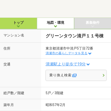
トップ
地図・環境
募集物件
マンション名
グリーンタウン清戸１１号棟
住所
東京都清瀬市中清戸5丁目72番
清瀬市の暮らしデータを見る
清瀬駅より徒歩で19分
交通
乗り換え検索
総戸数／階建
5戸／3階建
築年月
昭和57年2月