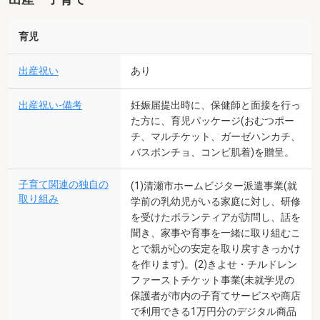
育児
出産祝い
あり
出産祝い-備考
妊娠届提出時に、保健師と面接を行っ
た方に、育児パッケージ(おむつポー
チ、マルチケット、ガーゼハンカチ、
バスポンチョ、コンビ肌着)を贈呈。
子育て関連の独自の
(1)清瀬市ホームビジター派遣事業(就
取り組み
学前の乳幼児がいる家庭に対し、研修
を受けたボランティアが訪問し、話を
聞き、家事や育事を一緒に取り組むこ
とで親が心の安定を取り戻すきっかけ
を作ります)。(2)きよせ・チルドレン
ファーストチケット事業(未就学児の
保護者が市内の子育てサービスや商店
で利用できる1万円分のデジタル商品