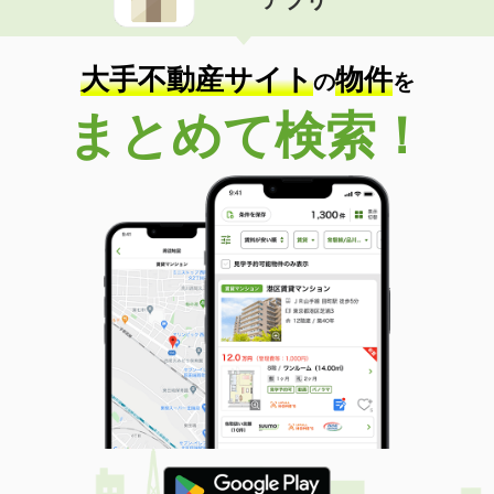
大手不動産サイト
物件
の
を
まとめて検索！