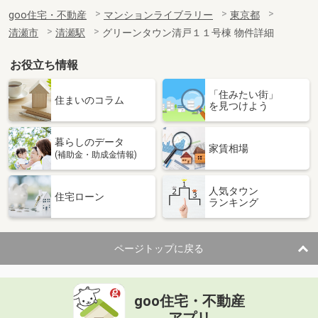
goo住宅・不動産
マンションライブラリー
東京都
清瀬市
清瀬駅
グリーンタウン清戸１１号棟 物件詳細
お役立ち情報
「住みたい街」
住まいのコラム
を見つけよう
暮らしのデータ
家賃相場
(補助金・助成金情報)
人気タウン
住宅ローン
ランキング
ページトップに戻る
goo住宅・不動産
アプリ