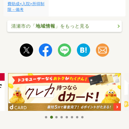
費助成<入院>所得制
限－備考
清瀬市の「
地域情報
」をもっと見る