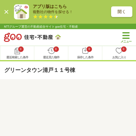
アプリ版はこちら
開く
複数社の物件を探せる！
NTTグループ運営の不動産総合サイト goo住宅・不動産
0
0
0
0
最近検索した条件
最近見た物件
保存した条件
お気に入り
グリーンタウン清戸１１号棟