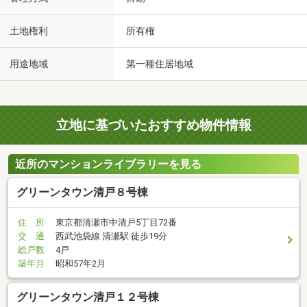
土地権利
所有権
用途地域
第一種住居地域
立地に基づいたおすすめ物件情報
近所のマンションライブラリーを見る
グリーンタウン清戸８号棟
住 所
東京都清瀬市中清戸5丁目72番
交 通
西武池袋線 清瀬駅 徒歩19分
総戸数
4戸
築年月
昭和57年2月
グリーンタウン清戸１２号棟