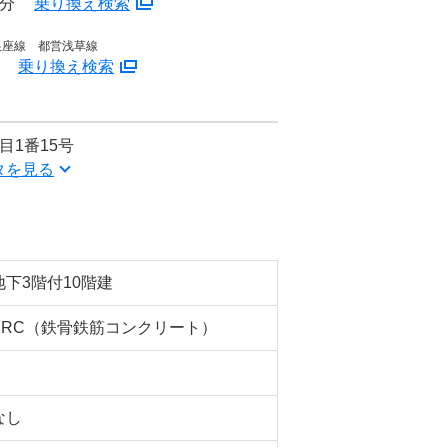
3分
乗り換え検索
銀座線 都営浅草線
分
乗り換え検索
目1番15号
タを見る
地下3階付10階建
SRC（鉄骨鉄筋コンクリート）
なし