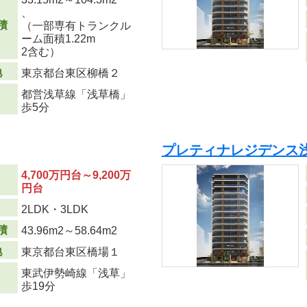
、
積
（一部専有トランクル
ーム面積1.22m
2
含む）
地
東京都台東区柳橋２
都営浅草線「浅草橋」
歩5分
プレティナレジデンス浅
4,700万円台～9,200万
円台
り
2LDK・3LDK
積
43.96m
2
～58.64m
2
地
東京都台東区橋場１
東武伊勢崎線「浅草」
歩19分