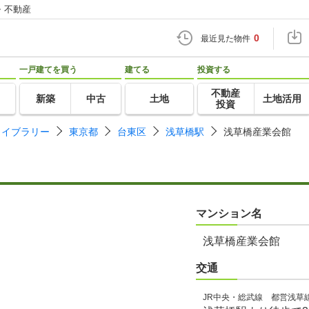
・不動産
0
最近見た物件
一戸建てを買う
建てる
投資する
不動産
新築
中古
土地
土地活用
投資
ライブラリー
東京都
台東区
浅草橋駅
浅草橋産業会館
マンション名
浅草橋産業会館
交通
JR中央・総武線 都営浅草