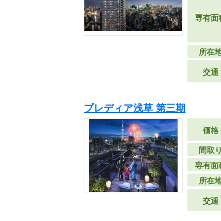
専有面
所在
交通
プレディア浅草 第三期
価格
間取
専有面
所在
交通