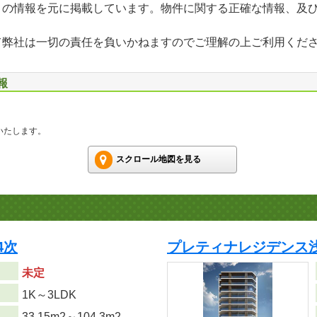
」の情報を元に掲載しています。物件に関する正確な情報、及
て弊社は一切の責任を負いかねますのでご理解の上ご利用くだ
報
いたします。
スクロール地図を見る
4次
プレティナレジデンス浅
未定
り
1K～3LDK
33.15m
2
～104.3m
2