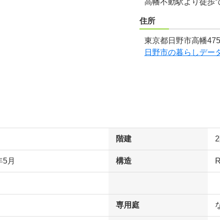
高幡不動駅より徒歩
住所
東京都日野市高幡475
日野市の暮らしデー
階建
年5月
構造
専用庭