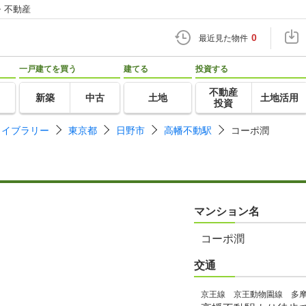
・不動産
0
最近見た物件
一戸建てを買う
建てる
投資する
不動産
新築
中古
土地
土地活用
投資
ライブラリー
東京都
日野市
高幡不動駅
コーポ潤
マンション名
コーポ潤
交通
京王線 京王動物園線 多