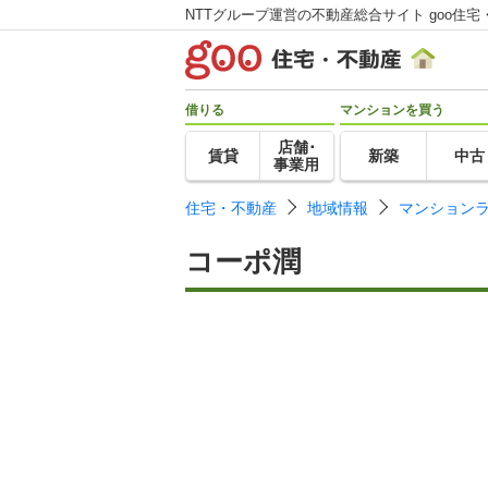
NTTグループ運営の不動産総合サイト goo住宅
借りる
マンションを買う
店舗･
賃貸
新築
中古
事業用
住宅・不動産
地域情報
マンション
コーポ潤