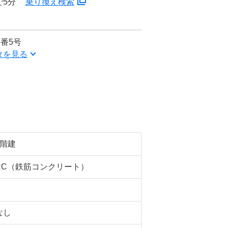
で5分
乗り換え検索
番5号
タを見る
2階建
RC（鉄筋コンクリート）
なし