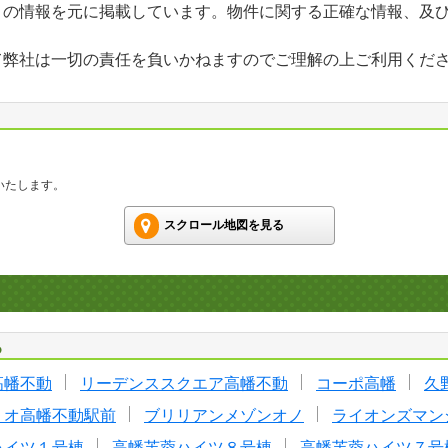
」の情報を元に掲載しています。物件に関する正確な情報、及
て弊社は一切の責任を負いかねますのでご理解の上ご利用くだ
いたします。
スクロール地図を見る
る
高幡不動
リーデンススクエア高幡不動
コーポ高幡
久
リオ高幡不動駅前
ブリリアンメゾンオノ
ライオンズマン
ハイツ１号棟
高幡芙蓉ハイツ８号棟
高幡芙蓉ハイツ７号