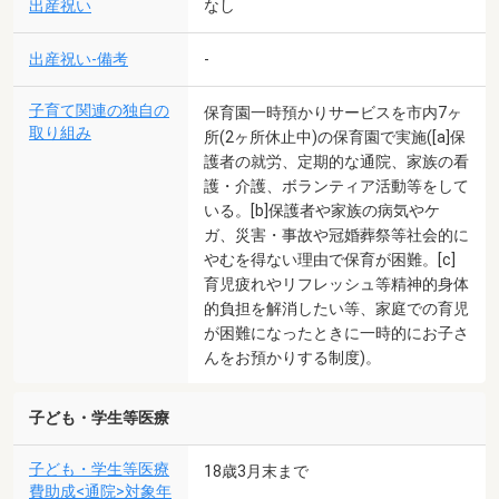
出産祝い
なし
出産祝い-備考
-
子育て関連の独自の
保育園一時預かりサービスを市内7ヶ
取り組み
所(2ヶ所休止中)の保育園で実施([a]保
護者の就労、定期的な通院、家族の看
護・介護、ボランティア活動等をして
いる。[b]保護者や家族の病気やケ
ガ、災害・事故や冠婚葬祭等社会的に
やむを得ない理由で保育が困難。[c]
育児疲れやリフレッシュ等精神的身体
的負担を解消したい等、家庭での育児
が困難になったときに一時的にお子さ
んをお預かりする制度)。
子ども・学生等医療
子ども・学生等医療
18歳3月末まで
費助成<通院>対象年