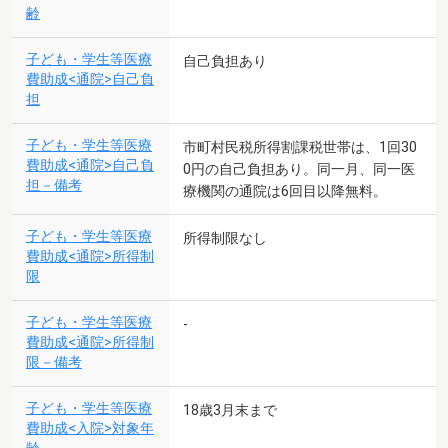
齢
子ども・学生等医療
自己負担あり
費助成<通院>自己負
担
子ども・学生等医療
市町村民税所得割課税世帯は、1回30
費助成<通院>自己負
0円の自己負担あり。同一月、同一医
担－備考
療機関の通院は6回目以降無料。
子ども・学生等医療
所得制限なし
費助成<通院>所得制
限
子ども・学生等医療
-
費助成<通院>所得制
限－備考
子ども・学生等医療
18歳3月末まで
費助成<入院>対象年