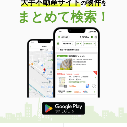
大手不動産サイト
物件
の
を
まとめて検索！