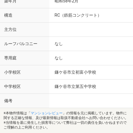
築年月
昭和58年2月
構造
RC（鉄筋コンクリート）
主方位
ルーフバルコニー
なし
専用庭
なし
小学校区
鎌ケ谷市立初富小学校
中学校区
鎌ケ谷市立第五中学校
備考
※本物件情報は「
マンションレビュー
」の情報を元に掲載しています。物件に
関する正確な情報、及び最新情報は取扱不動産会社へお問い合わせください。
※当情報を基に発生した損害等について弊社は一切の責任を負いかねますので
ご理解の上ご利用ください。