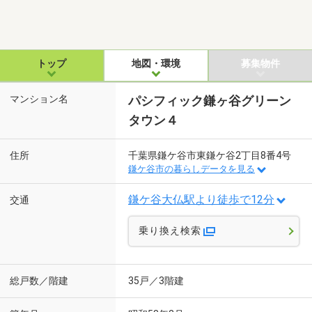
トップ
地図・環境
募集物件
マンション名
パシフィック鎌ヶ谷グリーン
タウン４
住所
千葉県鎌ケ谷市東鎌ケ谷2丁目8番4号
鎌ケ谷市の暮らしデータを見る
鎌ケ谷大仏駅より徒歩で12分
交通
乗り換え検索
総戸数／階建
35戸／3階建