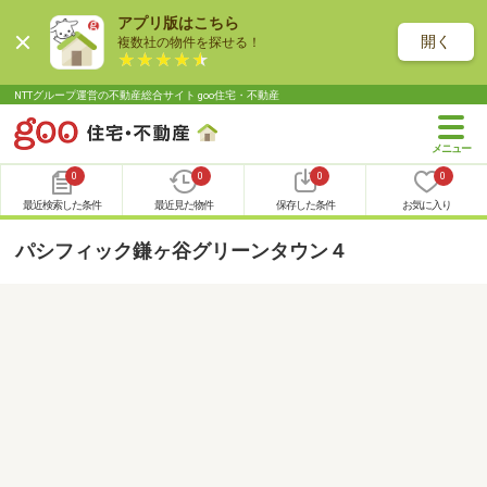
アプリ版はこちら
開く
複数社の物件を探せる！
NTTグループ運営の不動産総合サイト goo住宅・不動産
0
0
0
0
最近検索した条件
最近見た物件
保存した条件
お気に入り
パシフィック鎌ヶ谷グリーンタウン４