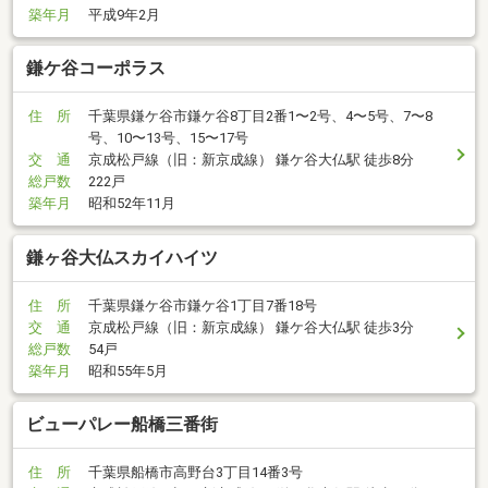
築年月
平成9年2月
鎌ケ谷コーポラス
住 所
千葉県鎌ケ谷市鎌ケ谷8丁目2番1〜2号、4〜5号、7〜8
号、10〜13号、15〜17号
交 通
京成松戸線（旧：新京成線） 鎌ケ谷大仏駅 徒歩8分
総戸数
222戸
築年月
昭和52年11月
鎌ヶ谷大仏スカイハイツ
住 所
千葉県鎌ケ谷市鎌ケ谷1丁目7番18号
交 通
京成松戸線（旧：新京成線） 鎌ケ谷大仏駅 徒歩3分
総戸数
54戸
築年月
昭和55年5月
ビューパレー船橋三番街
住 所
千葉県船橋市高野台3丁目14番3号