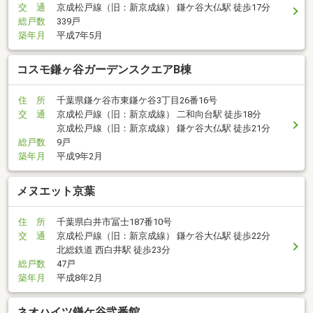
交 通
京成松戸線（旧：新京成線） 鎌ケ谷大仏駅 徒歩17分
総戸数
339戸
築年月
平成7年5月
コスモ鎌ヶ谷ガーデンスクエアB棟
住 所
千葉県鎌ケ谷市東鎌ケ谷3丁目26番16号
交 通
京成松戸線（旧：新京成線） 二和向台駅 徒歩18分
京成松戸線（旧：新京成線） 鎌ケ谷大仏駅 徒歩21分
総戸数
9戸
築年月
平成9年2月
メヌエット京葉
住 所
千葉県白井市冨士187番10号
交 通
京成松戸線（旧：新京成線） 鎌ケ谷大仏駅 徒歩22分
北総鉄道 西白井駅 徒歩23分
総戸数
47戸
築年月
平成8年2月
ネオハイツ鎌ケ谷弐番館