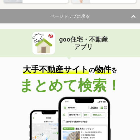
ページトップに戻る
goo住宅・不動産
アプリ
大手不動産サイト
物件
の
を
まとめて検索！