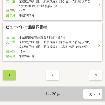
交 通
京成松戸線（旧：新京成線） 鎌ケ谷大仏駅 徒歩22分
北総鉄道 西白井駅 徒歩26分
総戸数
44戸
築年月
平成3年3月
ビューパレー船橋四番街
住 所
千葉県船橋市高野台3丁目14番4号
交 通
京成松戸線（旧：新京成線） 鎌ケ谷大仏駅 徒歩28分
京成松戸線（旧：新京成線） 二和向台駅 徒歩29分
総戸数
12戸
築年月
平成3年3月
1
2
3
1～20
次へ
件