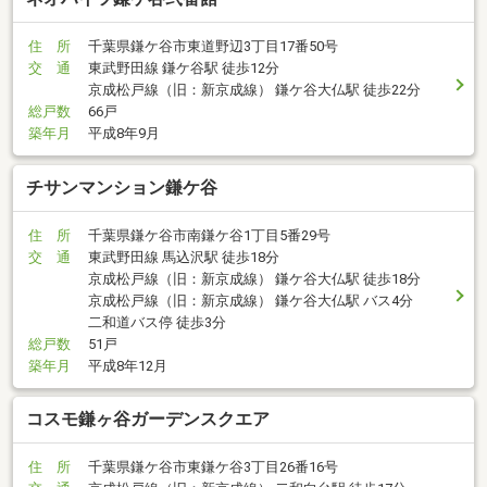
住 所
千葉県鎌ケ谷市東道野辺3丁目17番50号
交 通
東武野田線 鎌ケ谷駅 徒歩12分
京成松戸線（旧：新京成線） 鎌ケ谷大仏駅 徒歩22分
総戸数
66戸
築年月
平成8年9月
チサンマンション鎌ケ谷
住 所
千葉県鎌ケ谷市南鎌ケ谷1丁目5番29号
交 通
東武野田線 馬込沢駅 徒歩18分
京成松戸線（旧：新京成線） 鎌ケ谷大仏駅 徒歩18分
京成松戸線（旧：新京成線） 鎌ケ谷大仏駅 バス4分
二和道バス停 徒歩3分
総戸数
51戸
築年月
平成8年12月
コスモ鎌ヶ谷ガーデンスクエア
住 所
千葉県鎌ケ谷市東鎌ケ谷3丁目26番16号