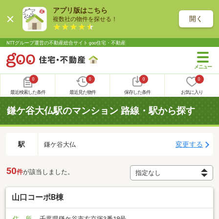
アプリ版はこちら
開く
複数社の物件を探せる！
NTTグループ運営の不動産総合サイト goo住宅・不動産
0
0
0
0
最近検索した条件
最近見た物件
保存した条件
お気に入り
鎌ケ谷大仏駅のマンション 路線・駅から探す
駅
変更する
鎌ケ谷大仏
50
件
が該当しました。
山口コーポB棟
住 所
千葉県鎌ケ谷市右京塚3番18号