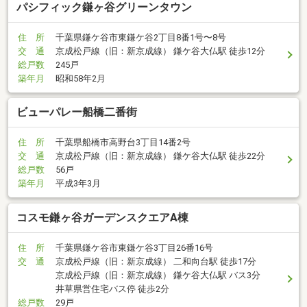
パシフィック鎌ヶ谷グリーンタウン
住 所
千葉県鎌ケ谷市東鎌ケ谷2丁目8番1号〜8号
交 通
京成松戸線（旧：新京成線） 鎌ケ谷大仏駅 徒歩12分
総戸数
245戸
築年月
昭和58年2月
ビューパレー船橋二番街
住 所
千葉県船橋市高野台3丁目14番2号
交 通
京成松戸線（旧：新京成線） 鎌ケ谷大仏駅 徒歩22分
総戸数
56戸
築年月
平成3年3月
コスモ鎌ヶ谷ガーデンスクエアA棟
住 所
千葉県鎌ケ谷市東鎌ケ谷3丁目26番16号
交 通
京成松戸線（旧：新京成線） 二和向台駅 徒歩17分
京成松戸線（旧：新京成線） 鎌ケ谷大仏駅 バス3分
井草県営住宅バス停 徒歩2分
総戸数
29戸