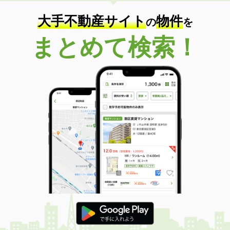
大手不動産サイト
物件
の
を
まとめて検索！