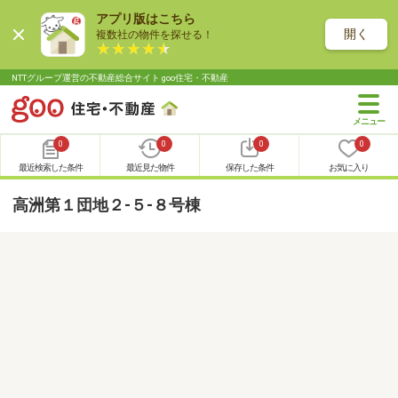
アプリ版はこちら
開く
複数社の物件を探せる！
NTTグループ運営の不動産総合サイト goo住宅・不動産
0
0
0
0
最近検索した条件
最近見た物件
保存した条件
お気に入り
高洲第１団地２-５-８号棟