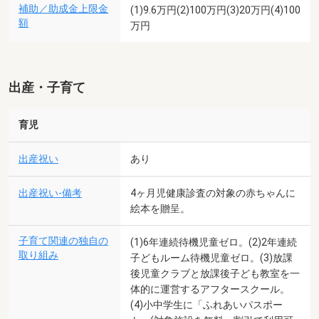
補助／助成金上限金
(1)9.6万円(2)100万円(3)20万円(4)100
額
万円
出産・子育て
育児
出産祝い
あり
出産祝い-備考
4ヶ月児健康診査の対象の赤ちゃんに
絵本を贈呈。
子育て関連の独自の
(1)6年連続待機児童ゼロ。(2)2年連続
取り組み
子どもルーム待機児童ゼロ。(3)放課
後児童クラブと放課後子ども教室を一
体的に運営するアフタースクール。
(4)小中学生に「ふれあいパスポー