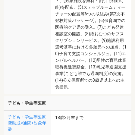
ト」(対象施設を無料・割引で利用可
能)を配布。(5)ステップルームティー
チャーの配置等6つの取組み(第2次不
登校対策パッケージ)。(6)保育園での
医療的ケア児の受入。(7)こども発達
相談室の開設。(8)紙おむつのサブス
クリプションサービス。(9)施設利用
選考基準における多胎児への加点。(1
0)子育て支援コンシェルジュ。(11)エ
ンゼルヘルパー。(12)男性の育児休業
取得促進奨励金。(13)乳児等通園支援
事業(こども誰でも通園制度)の実施。
(14)公立保育所での3歳児以上への主
食提供。
子ども・学生等医療
子ども・学生等医療
18歳3月末まで
費助成<通院>対象年
齢