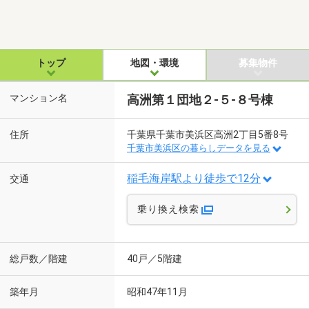
トップ
地図・環境
募集物件
マンション名
高洲第１団地２-５-８号棟
住所
千葉県千葉市美浜区高洲2丁目5番8号
千葉市美浜区の暮らしデータを見る
稲毛海岸駅より徒歩で12分
交通
乗り換え検索
総戸数／階建
40戸／5階建
築年月
昭和47年11月