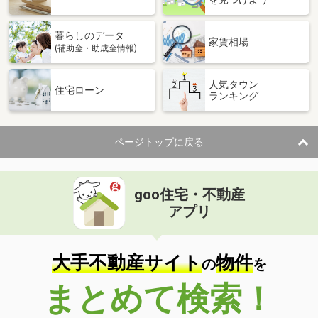
暮らしのデータ
家賃相場
(補助金・助成金情報)
人気タウン
住宅ローン
ランキング
ページトップに戻る
goo住宅・不動産
アプリ
大手不動産サイト
物件
の
を
まとめて検索！