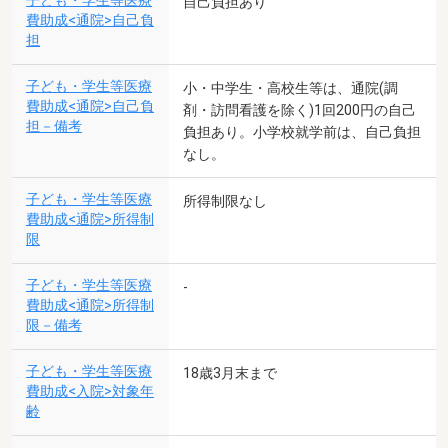
子ども・学生等医療
自己負担あり
費助成<通院>自己負
担
子ども・学生等医療
小・中学生・高校生等は、通院(調
費助成<通院>自己負
剤・訪問看護を除く)1回200円の自己
担－備考
負担あり。小学校就学前は、自己負担
なし。
子ども・学生等医療
所得制限なし
費助成<通院>所得制
限
子ども・学生等医療
-
費助成<通院>所得制
限－備考
子ども・学生等医療
18歳3月末まで
費助成<入院>対象年
齢