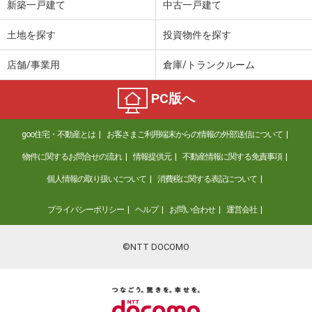
新築一戸建て
中古一戸建て
土地を探す
投資物件を探す
店舗/事業用
倉庫/トランクルーム
PC版へ
goo住宅・不動産とは
お客さまご利用端末からの情報の外部送信について
物件に関するお問合せの流れ
情報提供元
不動産情報に関する免責事項
個人情報の取り扱いについて
消費税に関する表記について
プライバシーポリシー
ヘルプ
お問い合わせ
運営会社
©NTT DOCOMO