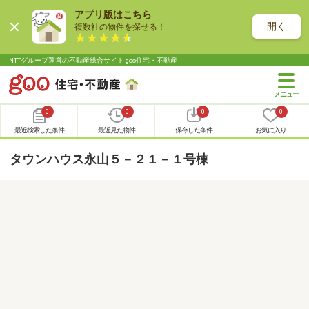
アプリ版はこちら
開く
複数社の物件を探せる！
NTTグループ運営の不動産総合サイト goo住宅・不動産
0
0
0
0
最近検索した条件
最近見た物件
保存した条件
お気に入り
タウンハウス永山５－２１－１号棟