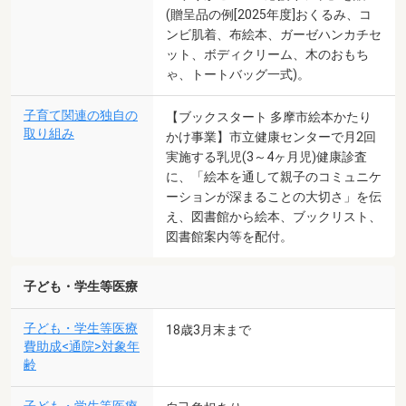
(贈呈品の例[2025年度]おくるみ、コ
ンビ肌着、布絵本、ガーゼハンカチセ
ット、ボディクリーム、木のおもち
ゃ、トートバッグ一式)。
子育て関連の独自の
【ブックスタート 多摩市絵本かたり
取り組み
かけ事業】市立健康センターで月2回
実施する乳児(3～4ヶ月児)健康診査
に、「絵本を通して親子のコミュニケ
ーションが深まることの大切さ」を伝
え、図書館から絵本、ブックリスト、
図書館案内等を配付。
子ども・学生等医療
子ども・学生等医療
18歳3月末まで
費助成<通院>対象年
齢