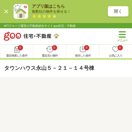
アプリ版はこちら
開く
複数社の物件を探せる！
NTTグループ運営の不動産総合サイト goo住宅・不動産
0
0
0
0
最近検索した条件
最近見た物件
保存した条件
お気に入り
タウンハウス永山５－２１－１４号棟