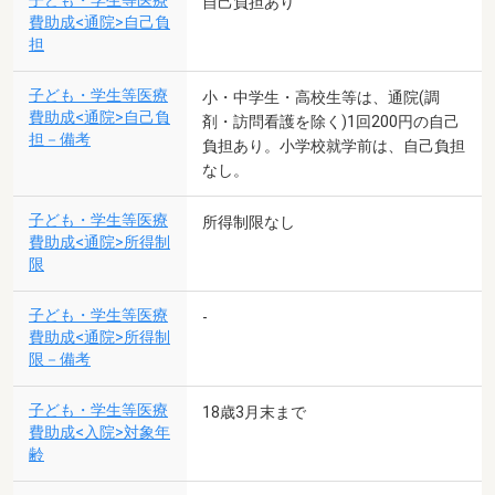
子ども・学生等医療
自己負担あり
費助成<通院>自己負
担
子ども・学生等医療
小・中学生・高校生等は、通院(調
費助成<通院>自己負
剤・訪問看護を除く)1回200円の自己
担－備考
負担あり。小学校就学前は、自己負担
なし。
子ども・学生等医療
所得制限なし
費助成<通院>所得制
限
子ども・学生等医療
-
費助成<通院>所得制
限－備考
子ども・学生等医療
18歳3月末まで
費助成<入院>対象年
齢