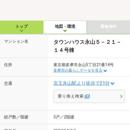
トップ
地図・環境
募集物件
マンション名
タウンハウス永山５－２１－
１４号棟
住所
東京都多摩市永山5丁目21番14号
多摩市の暮らしデータを見る
京王永山駅より徒歩で21分
交通
乗り換え検索
総戸数／階建
3戸／2階建