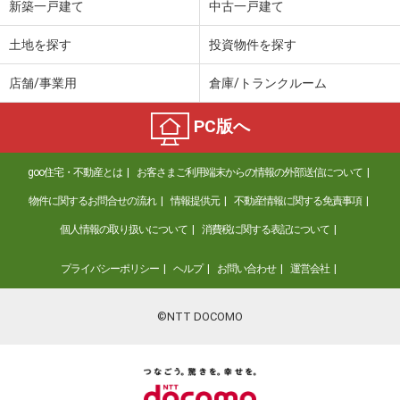
新築一戸建て
中古一戸建て
土地を探す
投資物件を探す
店舗/事業用
倉庫/トランクルーム
PC版へ
goo住宅・不動産とは
お客さまご利用端末からの情報の外部送信について
物件に関するお問合せの流れ
情報提供元
不動産情報に関する免責事項
個人情報の取り扱いについて
消費税に関する表記について
プライバシーポリシー
ヘルプ
お問い合わせ
運営会社
©NTT DOCOMO