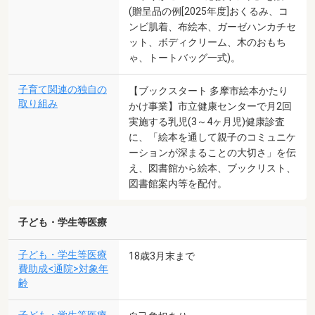
(贈呈品の例[2025年度]おくるみ、コ
ンビ肌着、布絵本、ガーゼハンカチセ
ット、ボディクリーム、木のおもち
ゃ、トートバッグ一式)。
子育て関連の独自の
【ブックスタート 多摩市絵本かたり
取り組み
かけ事業】市立健康センターで月2回
実施する乳児(3～4ヶ月児)健康診査
に、「絵本を通して親子のコミュニケ
ーションが深まることの大切さ」を伝
え、図書館から絵本、ブックリスト、
図書館案内等を配付。
子ども・学生等医療
子ども・学生等医療
18歳3月末まで
費助成<通院>対象年
齢