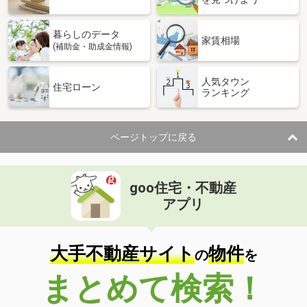
暮らしのデータ
家賃相場
(補助金・助成金情報)
人気タウン
住宅ローン
ランキング
ページトップに戻る
goo住宅・不動産
アプリ
大手不動産サイト
物件
の
を
まとめて検索！