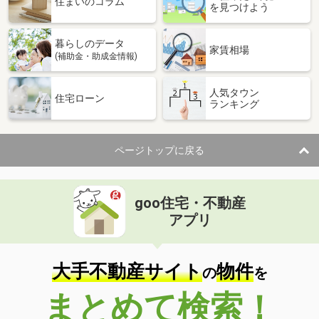
住まいのコラム
を見つけよう
暮らしのデータ
家賃相場
(補助金・助成金情報)
人気タウン
住宅ローン
ランキング
ページトップに戻る
goo住宅・不動産
アプリ
大手不動産サイト
物件
の
を
まとめて検索！