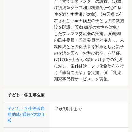
た子育て支援センターの設置。(3)放
課後児童クラブ利用料減免(一定の条
件を満たす世帯が対象)。(4)天候に左
右されない全天候型の子どもの遊戯施
設を開設。(5)妊娠期の女性を対象と
したプレママ交流会の実施。(6)地域
の民生委員・児童委員等と協力し、未
就園児とその保護者を対象とした親子
の交流を図る「お遊び教室」を開催。
(7)1歳6ヶ月から3歳5ヶ月までの乳児
に対し、歯科健診・フッ化物塗布を行
う「歯育て健診」を実施。(8)「乳児
期家事代行サービス」を実施。
子ども・学生等医療
子ども・学生等医療
18歳3月末まで
費助成<通院>対象年
齢