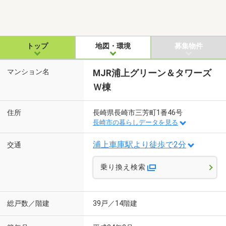
トップ
地図・環境
募集物件
マンション名
MJR浦上グリーン＆タワーズ
Ｗ棟
住所
長崎県長崎市三芳町1番46号
長崎市の暮らしデータを見る
浦上車庫駅より徒歩で2分
交通
乗り換え検索
総戸数／階建
39戸／14階建