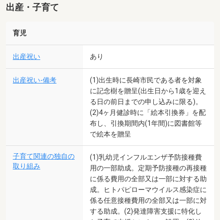
出産・子育て
育児
出産祝い
あり
出産祝い-備考
(1)出生時に長崎市民である者を対象
に記念樹を贈呈(出生日から1歳を迎え
る日の前日までの申し込みに限る)。
(2)4ヶ月健診時に「絵本引換券」を配
布し、引換期間内(1年間)に図書館等
で絵本を贈呈
子育て関連の独自の
(1)乳幼児インフルエンザ予防接種費
取り組み
用の一部助成。定期予防接種の再接種
に係る費用の全部又は一部に対する助
成。ヒトパピローマウイルス感染症に
係る任意接種費用の全部又は一部に対
する助成。(2)発達障害支援に特化し