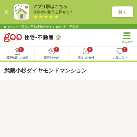
アプリ版はこちら
開く
複数社の物件を探せる！
NTTグループ運営の不動産総合サイト goo住宅・不動産
0
0
0
0
最近検索した条件
最近見た物件
保存した条件
お気に入り
武蔵小杉ダイヤモンドマンション