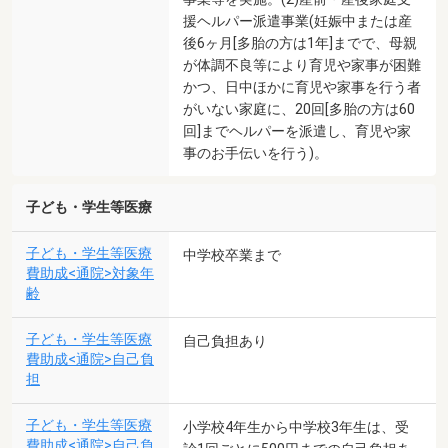
援ヘルパー派遣事業(妊娠中または産
後6ヶ月[多胎の方は1年]までで、母親
が体調不良等により育児や家事が困難
かつ、日中ほかに育児や家事を行う者
がいない家庭に、20回[多胎の方は60
回]までヘルパーを派遣し、育児や家
事のお手伝いを行う)。
子ども・学生等医療
子ども・学生等医療
中学校卒業まで
費助成<通院>対象年
齢
子ども・学生等医療
自己負担あり
費助成<通院>自己負
担
子ども・学生等医療
小学校4年生から中学校3年生は、受
費助成<通院>自己負