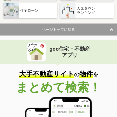
人気タウン
住宅ローン
ランキング
ページトップに戻る
goo住宅・不動産
アプリ
大手不動産サイト
物件
の
を
まとめて検索！