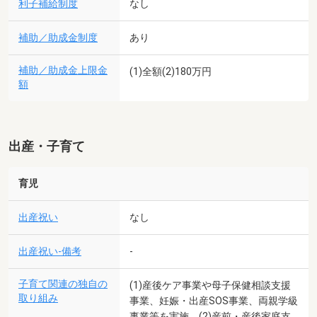
利子補給制度
なし
補助／助成金制度
あり
補助／助成金上限金
(1)全額(2)180万円
額
出産・子育て
育児
出産祝い
なし
出産祝い-備考
-
子育て関連の独自の
(1)産後ケア事業や母子保健相談支援
取り組み
事業、妊娠・出産SOS事業、両親学級
事業等を実施。(2)産前・産後家庭支