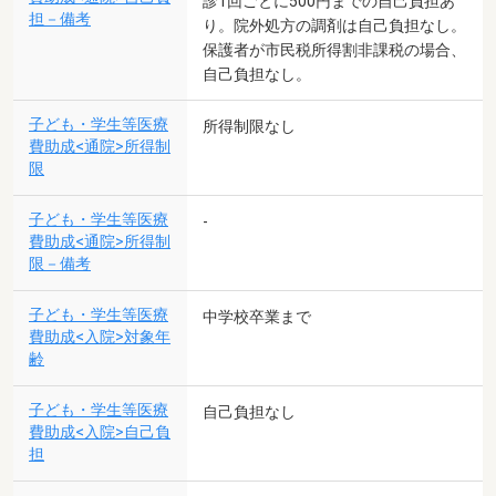
診1回ごとに500円までの自己負担あ
担－備考
り。院外処方の調剤は自己負担なし。
保護者が市民税所得割非課税の場合、
自己負担なし。
子ども・学生等医療
所得制限なし
費助成<通院>所得制
限
子ども・学生等医療
-
費助成<通院>所得制
限－備考
子ども・学生等医療
中学校卒業まで
費助成<入院>対象年
齢
子ども・学生等医療
自己負担なし
費助成<入院>自己負
担